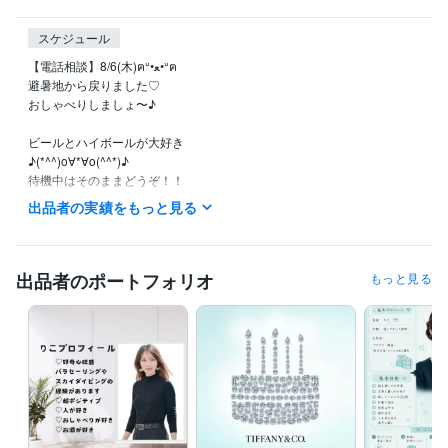
スケジュール
【電話相談】8/6(木)ฅᐡ•ﻌ•ᐡฅ 

避暑地から戻りました♡

おしゃべりしましょ〜♪

ビールとハイボールが大好き

♪(*^^)o∀*∀o(^^*)♪

待機中はそのままどうぞ！！

本日もお待ちしています。

出品者の実績をもっと見る
※離席中も対応可能な場合がございますので、お気軽にお声がけください
ね〜♪

出品者のポートフォリオ
もっと見る
【新サービスリリースしました】

オンライン自習室

https://coconala.com/services/4298715

堂々とクーポン使ってね！

https://coconala.com/pservices/4302182
