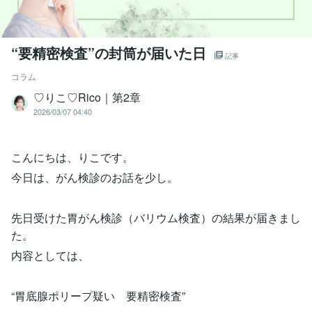
“要精密検査”の封筒が届いた日
記事
コラム
♡りこ♡Rico｜第2章
2026/03/07 04:40
こんにちは、りこです。
今日は、がん検診のお話を少し。
先日受けた胃がん検診（バリウム検査）の結果が届きまし
た。
内容としては、
“胃底腺ポリープ疑い 要精密検査”