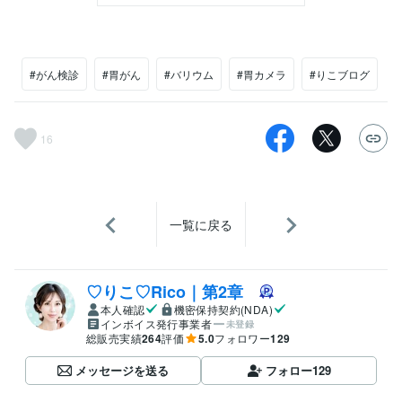
#がん検診
#胃がん
#バリウム
#胃カメラ
#りこブログ
16
一覧に戻る
♡りこ♡Rico｜第2章
本人確認
機密保持契約(NDA)
インボイス発行事業者
未登録
総販売実績
264
評価
5.0
フォロワー
129
メッセージを送る
フォロー
129