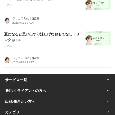
コラム
ハンドメイド制作
認定講師
♡りこ♡Rico｜第2章
2026/07/23 07:06
夏になると思い出す♡涼しげなおもてなしドリ
ンク
記事
コラム
♡りこ♡Rico｜第2章
2026/07/21 23:27