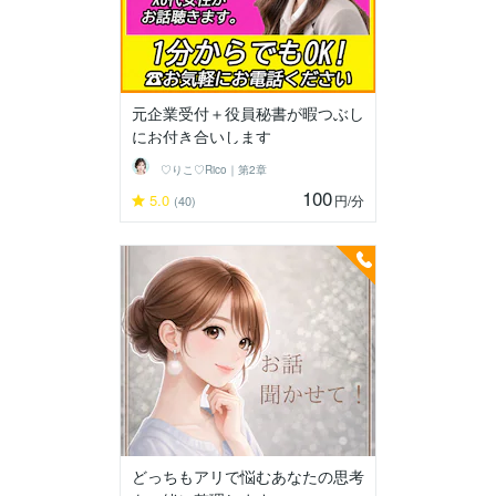
元企業受付＋役員秘書が暇つぶし
にお付き合いします
♡りこ♡Rico｜第2章
100
5.0
円
/分
(40)
どっちもアリで悩むあなたの思考