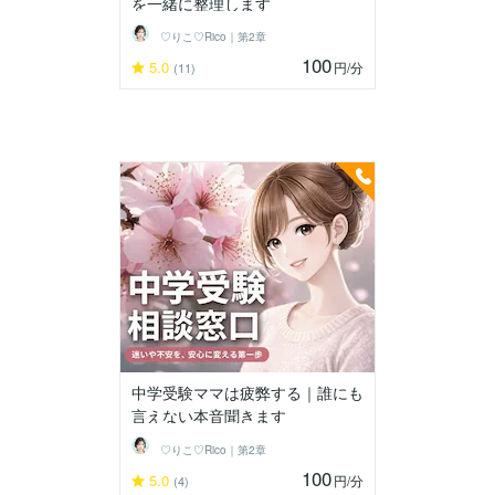
を一緒に整理します
♡りこ♡Rico｜第2章
100
5.0
円
/分
(11)
中学受験ママは疲弊する｜誰にも
言えない本音聞きます
♡りこ♡Rico｜第2章
100
5.0
円
/分
(4)