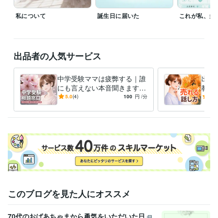
✼••┈┈┈┈••✼••┈┈┈┈••✼

私について
誕生日に届いた
これが私、多
基本情報( ^-^)⊃⌒︎︎♡

【電話相談】

7:00〜22:00

出品者の人気サービス
断続的に待機しています。

中学受験ママは疲弊する｜誰
出品
【ブログ】

にも言えない本音聞きます
教室
私のことを少しでも知っていただけるようにブログを書いています。良
ママだって頑張ってる！その
お顔
5.0
(4)
100
円
/分
5.0
かったらご覧くださいませ。

想いを聞かせてください
方や
【コンテンツ】

コンテンツマーケットに初出品しました♡

https://coconala.com/contents_market/articles/cmj3yieew06foas0h6i0ikx
経験職種
事務・ビジネスサポート / 事務（一般事務）
経験年数 : 8年
事務・ビジネスサポート / 秘書
経験年数 : 4年
このブログを見た人にオススメ
ライフスタイル・その他 / 講師・インストラクター
経験年数 : 5年
70代のおばあちゃまから勇気をいただいた日
受賞歴