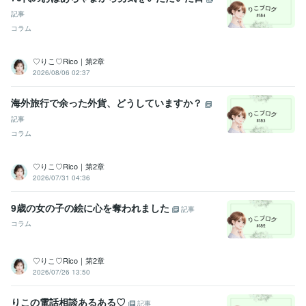
Instagramスタート
noteスタート
ココナラ電話相談スタート　　1/2
記事
3〜
ココナラレギュラーランク♡ありがとうございます
ココナラシ
コラム
ルバーランク♡ありがとうございます
ココナラ電話相談30件達成♡
ありがとうございます
ココナラゴールドランク♡ありがとうござい
♡りこ♡Rico｜第2章
ます
ココナラ電話相談40件達成♡ありがとうございます
ココナラ電
2026/08/06 02:37
話相談60件達成♡ありがとうございます
ココナラプラチナランク♡
ありがとうございます
ココナラ電話相談80件達成♡ありがとうござ
海外旅行で余った外貨、どうしていますか？
います
ココナラ電話相談100件達成♡ありがとうございます
ココナ
ラプラチナランク継続中♡ありがとうございます
ココナラコンテン
記事
ツマーケット初出品♡ありがとうございます
ココナラ1年継続♡あり
コラム
がとうございます
新サービススタート♡ありがとうございます
ココ
ナラ電話相談200件達成♡ありがとうございます
ココナラ交流会初参
♡りこ♡Rico｜第2章
加♡ありがとうございます
ココナラ交流会2回目参加♡ありがとうご
2026/07/31 04:36
ざいます
9歳の女の子の絵に心を奪われました
記事
ビジネス・クリエイティブツール
コラム
Canva:5年
得意分野
♡りこ♡Rico｜第2章
悩み相談・カウンセリング
♡なんでもポジティブ変換する
♡逆境に
2026/07/26 13:50
強い
♡好奇心旺盛
♡傾聴力&共感力
♡アイデアがひらめく
♡変化
を恐れない
♡マルチタスクをこなす
♡礼節を重んじる
♡文章を書
りこの電話相談あるある♡
記事
く
♡癒し系ボイス