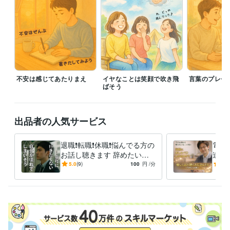
コミュニケーションの学校のスピーチアワードに登壇
早期退職して
も“お金と時間”を確保する方法。
生成AIの学校の全コース確認テスト
合格
生成AIプロンプトエンジニア検定合格
資格・検定
ISO9000審査員
取得年 : 2022年
歯科技工士
取得年 : 1986年
食品衛生責任者
不安は感じてあたりまえ
取得年 : 2015年
イヤなことは笑顔で吹き飛
言葉のプレゼ
ばそう
フォークリフト運転技能者
取得年 : 1993年
ビジネス・クリエイティブツール
WordPress:2年
Excel:25年
Google スプレッドシート:3年
出品者の人気サービス
Google ドキュメント:3年
Word:25年
ChatGPT:3年
DALL-E:2年
Canva:2年
退職❗️転職❗️休職❗️悩んでる方の
電話
お話し聴きます 辞めたいの
達と
その他ツール
に辞められない、退職代行の
のお
5.0
(9)
100
円
/分
4.9
お客様のクレーム対応、報告:20年
前に気持ち整理しましょう
も雑
社内問題の改善、ファシリテーション:20年
製造現場の事故調査・報告作成・お客様への説明:20年
1,000人規模の“聴く”プロジェクトに参加中:2年
得意分野
悩み相談・カウンセリング
パワハラ当たり前の会社で鍛えられた共