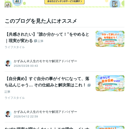
感力
食品業界
悩み相談・カウンセリング
部下や同僚達の不平不満の受けとめ役
このブログを見た人にオススメ
食品業界
学歴
【共感されたい】”誰か分かって！”をやめると
湘南工科大学附属高等学校
1982年3月 ~ 1985年2月
｜現実が変わる
新東京歯科技工士専門学校
1985年3月 ~ 1987年2月
記事
生成AIの学校「飛翔」
2024年10月 ~ 現在
ライフスタイル
コミュニケーションの学校
2023年3月 ~ 2023年7月
かずみん＠人生のモヤモヤ解消アドバイザー
語学力
2026/03/28 00:43
英語
日常会話レベル
【自分責め】すぐ自分の事がイヤになって、落
ち込んじゃう… その仕組みと解決策はこれ！
記事
ライフスタイル
かずみん＠人生のモヤモヤ解消アドバイザー
2026/04/12 22:59
なぜか現実が変わらない！｜その理由、インナ