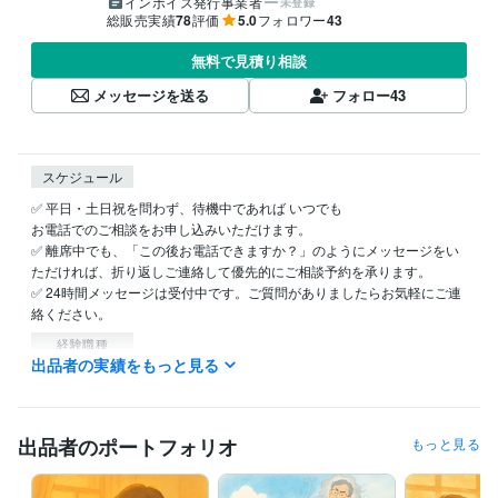
インボイス発行事業者
未登録
総販売実績
78
評価
5.0
フォロワー
43
無料で見積り相談
メッセージを送る
フォロー
43
スケジュール
✅ 平日・土日祝を問わず、待機中であれば いつでも 

お電話でのご相談をお申し込みいただけます。

✅ 離席中でも、「この後お電話できますか？」のようにメッセージをい
ただければ、折り返しご連絡して優先的にご相談予約を承ります。

✅ 24時間メッセージは受付中です。ご質問がありましたらお気軽にご連
絡ください。
経験職種
出品者の実績をもっと見る
管理 / コンプライアンス
経験年数 : 4年
研究・開発・設計 / 研究・開発
経験年数 : 6年
生産・品質管理 / 生産管理
経験年数 : 13年
生産・品質管理 / 品質保証
経験年数 : 10年
出品者のポートフォリオ
もっと見る
受賞歴
ココナラに2025/05/31に初出品
初出品したその日に購入されました