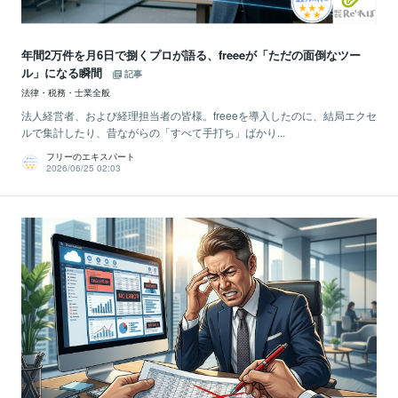
年間2万件を月6日で捌くプロが語る、freeeが「ただの面倒なツー
ル」になる瞬間
記事
法律・税務・士業全般
法人経営者、および経理担当者の皆様。freeeを導入したのに、結局エクセ
ルで集計したり、昔ながらの「すべて手打ち」ばかり...
フリーのエキスパート
2026/06/25 02:03