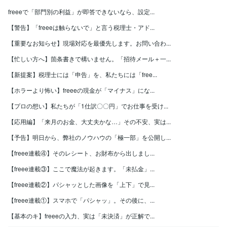
freeeで「部門別の利益」が即答できないなら、設定...
【警告】「freeeは触らないで」と言う税理士・アド...
【重要なお知らせ】現場対応を最優先します。お問い合わ...
【忙しい方へ】箇条書きで構いません。「招待メール＋一...
【新提案】税理士には「申告」を、私たちには「free...
【ホラーより怖い】freeeの現金が「マイナス」にな...
【プロの想い】私たちが「1仕訳〇〇円」でお仕事を受け...
【応用編】「来月のお金、大丈夫かな…」その不安、実は...
【予告】明日から、弊社のノウハウの「極一部」を公開し...
【freee連載④】そのレシート、お財布から出しまし...
【freee連載③】ここで魔法が起きます。「未払金」...
【freee連載②】パシャッとした画像を「上下」で見...
【freee連載①】スマホで「パシャッ」。その後に、...
【基本のキ】freeeの入力、実は「未決済」が正解で...