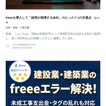
freeeを導入して「経理が崩壊する会社」のたった1つの共通点
記
事
法律・税務・士業全般
皆様、こんにちは。現役の外部CFOとして年間2万件の仕訳を月6日で処理
し、常に160件以上の財務システムと連携しているR...
フリーのエキスパート
2026/07/02 05:00