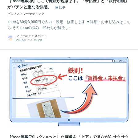
【freee連載③】ここで魔法が起きます。「未払金」と「銀行明細」
がパチンと重なる快感。
記事
ビジネス・マーケティング
freeeを60分3,000円で入力・設定・修正します ▼詳細・お申し込みはこち
ら そのfreeeの悩み、私たちが解決し...
フリーのエキスパート
2026/01/15 19:29
【freee連載②】パシャッとした画像を「上下」で見ながらサクサク