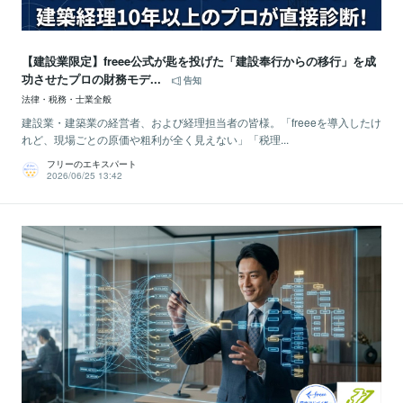
【建設業限定】freee公式が匙を投げた「建設奉行からの移行」を成
功させたプロの財務モデ...
告知
法律・税務・士業全般
建設業・建築業の経営者、および経理担当者の皆様。「freeeを導入したけ
れど、現場ごとの原価や粗利が全く見えない」「税理...
フリーのエキスパート
2026/06/25 13:42