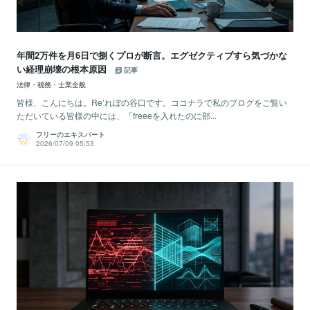
年間2万件を月6日で捌くプロが断言。エグゼクティブすら気づかな
い経理崩壊の根本原因
記事
法律・税務・士業全般
皆様、こんにちは。Re’れぼの谷口です。ココナラで私のブログをご覧い
ただいている皆様の中には、「freeeを入れたのに部...
フリーのエキスパート
2026/07/09 05:53