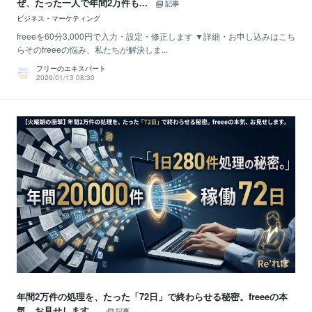
ぜ、たった一人で年間2万件も...
記事
ビジネス・マーケティング
freeeを60分3,000円で入力・設定・修正します ▼詳細・お申し込みはこち
らそのfreeeの悩み、私たちが解決しま...
フリーのエキスパート
2026/01/13 08:30
年間2万件の処理を、たった「72日」で終わらせる秘密。freeeの本
気、お見せします。
記事