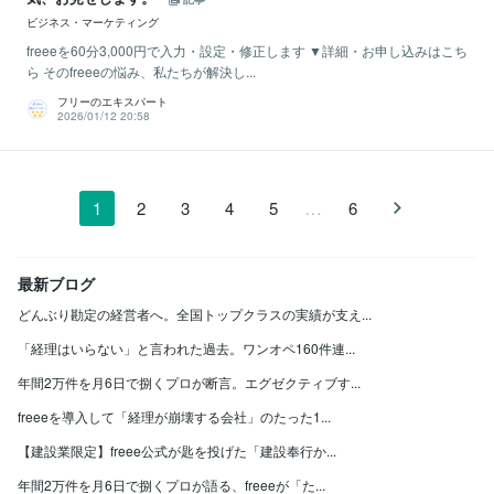
ビジネス・マーケティング
freeeを60分3,000円で入力・設定・修正します ▼詳細・お申し込みはこち
ら そのfreeeの悩み、私たちが解決し...
フリーのエキスパート
2026/01/12 20:58
…
1
2
3
4
5
6
最新ブログ
どんぶり勘定の経営者へ。全国トップクラスの実績が支え...
「経理はいらない」と言われた過去。ワンオペ160件連...
年間2万件を月6日で捌くプロが断言。エグゼクティブす...
freeeを導入して「経理が崩壊する会社」のたった1...
【建設業限定】freee公式が匙を投げた「建設奉行か...
年間2万件を月6日で捌くプロが語る、freeeが「た...