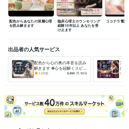
時がある場合は、メッセージにてお知らせください。日によっては変則
対応になることもありますが、事前にご相談いただければ、調整可能で
す

配色からあなたの深層心理
臨床心理士カウンセリング
ココナラ電話
他でも対面活動があるため、ご予約の重複を避けるためにも、事前にご
を読み解きます
経験10年以上 あなたを受
一報いただけると助かります

け止ます
フォローやお気に入り登録も大きな励みです

再訪の際にも見つけやすくなりますので、ぜひご活用くださいませ

出品者の人気サービス
優しく寄り添い

笑顔 輝く未来へ導きます

配色から心の奥の本音を読み
アナ
解きます ✤心を紐解くスピリ
と行
スピリチュアル占い師

チュアルカラーセッション✤
術・
5.0
(12)
5,000
円
/90分
5.0
廉清 生織 れんせい さき
運勢
✤
経験職種
建築・土木・施工管理 / 製図・CADオペレーター
経験年数 : 4年
建築・土木・施工管理 / 設計監理
経験年数 : 12年
ライフスタイル・その他 / 占い師
経験年数 : 20年
ライフスタイル・その他 / 講師・インストラクター
経験年数 : 4年
ライフスタイル・その他 / カウンセラー・コーチ
経験年数 : 5年
受賞歴