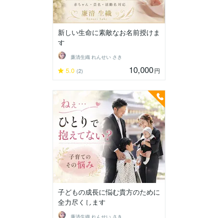
新しい生命に素敵なお名前授けま
す
廉清生織 れんせい さき
10,000
5.0
円
(2)
子どもの成長に悩む貴方のために
全力尽くします
廉清生織 れんせい さき