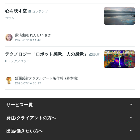
得意分野
占い
タロット・オラクルカード占い
霊視霊感スピリチュアル占い
心を映す空
コンテンツ
手相占い・ホクロ占い・数秘・姓名判断
コラム
恋愛 結婚 子育て
不安 相談
悩み
人間関係
手相鑑定
姓名判断
あの人の気持ち
悩み相談・カウンセリング
臨床心理士
カラー心理学
廉清生織 れんせい さき
恋愛・人間関係
DV被害の相談
複雑恋愛
hsp
2026/07/19 11:46
学歴
東京都立大学
1989年3月 ~ 1993年2月
テクノロジー「ロボット感覚、人の感覚」
記事
ICS カレッジオブアーツ
1990年3月 ~ 1993年2月
IT・テクノロジー
語学力
英語
日常会話レベル
鏡面反射デジタルアート製作所（鈴木穣）
2026/07/14 06:17