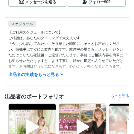
メッセージを送る
フォロー
902
スケジュール
【ご利用スケジュールについて】

ご相談は、あなたのタイミングで大丈夫です

「今、少し話してみたい」そう感じた瞬間に、そっとお声がけくださ
い。待機中はすぐにご案内可能です。離席中の場合も、メッセージをい
ただけましたら確認後、ご返信いたします。事前にご相談内容を簡単に
お知らせいただけますと、より丁寧に、静かに鑑定へ入らせていただけ
ます。お時間はどうか気になさらず。心がふっと軽くなるところまで、
必要な占術を用いて誠実にお届けいたします。もし行き違いやご不明点
出品者の実績をもっと見る
がございましたら、評価の前にお知らせいただけますと幸いです。真心
を込めて向き合わせていただきます

【24時間対応メニュー】

出品者のポートフォリオ
もっと見る
コーチング

手相鑑定・姓名判断

恋愛成就のお部屋づくり 

開運 爆上げ法  など

お急ぎの方や夜間早朝をご希望の方はぜひご検討ください。ご希望の日