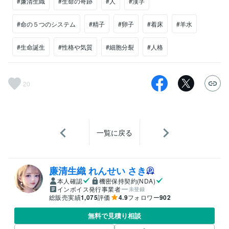
#廉清生織
#生命の奇跡
#人
#漢字
#命の５つのシステム
#精子
#卵子
#着床
#羊水
#生命誕生
#性格や気質
#細胞分裂
#人格
20
一覧に戻る
廉清生織 れんせい さき
本人確認
機密保持契約(NDA)
インボイス発行事業者
未登録
総販売実績
1,075
評価
4.9
フォロワー
902
無料で見積り相談