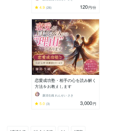
120
4.9
円
/分
(26)
恋愛成功塾・相手の心を読み解く
方法をお教えします
廉清生織 れんせい さき
3,000
5.0
円
(3)