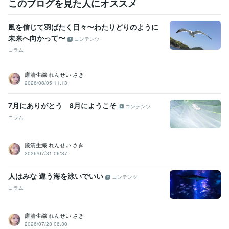
私の子育て 命懸けの波乱続く出産記
マニュアル通りに行かない子育
このブログを見た人にオススメ
ての楽しみ方
読売新聞主催  読売写真大賞 特別審査員賞受賞
ココナ
ラブログ～廉清 生織のブログの部屋へようこそ～
風を信じて羽ばたく日々〜わたりどりのように
未来へ向かって〜
コンテンツ
資格・検定
オラクル認定コンサルタント
取得年 : 2001年
コラム
風水アドバイザー
取得年 : 2014年
手相鑑定士
取得年 : 2001年
廉清生織 れんせい さき
スピリチュアルタロット士
取得年 : 2001年
2026/08/05 11:13
姓名判断鑑定士
取得年 : 2002年
インテリアコーディネーター
取得年 : 1989年
7月にありがとう 8月にようこそ
コンテンツ
1級建築士
取得年 : 1998年
コラム
行動心理士
取得年 : 1997年
臨床心理士
取得年 : 1997年
カラーコーディネーター
取得年 : 1995年
廉清生織 れんせい さき
パーソナルカラーアナリスト
取得年 : 1996年
2026/07/31 06:37
建築CAD検定試験
取得年 : 1995年
人はみな 違う海を泳いでいい
コンテンツ
ビジネス・クリエイティブツール
コラム
Excel:30年
Word:30年
AutoCAD:30年
Adobe Illustrator:30年
Adobe Photoshop:4年
GIMP:2年
CapCut:0年
Canva:1年
SketchUp:1年
Shade:2年
Jw_cad:6年
SOLIDWORKS:1年
廉清生織 れんせい さき
2026/07/23 06:30