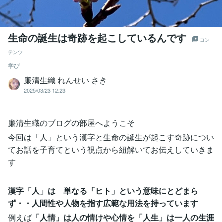
生命の誕生は奇跡を起こしているんです
コン
テンツ
学び
廉清生織 れんせい さき
2025/03/23 12:23
廉清生織のブログの部屋へようこそ
今回は「人」という漢字と生命の誕生が起こす奇跡につい
てお話を子育てという視点から紐解いてお伝えしていきま
す
漢字「人」は 単なる「ヒト」という意味にとどまら
ず・・人間性や人物を指す広範な用法を持っています
例えば
「人情」は人の情けや心情を「人生」は一人の生涯