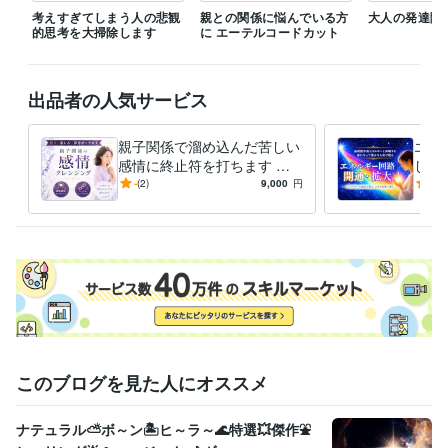
考えすぎてしまう人の悲観
親との関係に悩んでいる方
大人の発達障
的思考を大掃除します
に エーテルコードカット
出品者の人気サービス
親子関係で溜め込んだ苦しい
エネ
感情に終止符を打ちます 自
し受
動書記チャネリング効果でエ
ーリ
-
(2)
9,000
円
5.0
ーテルコードを強力に取り去
やす
ります
感！
このブログを見た人にオススメ
ナテュラル⛅ボ～ン🏝️ヒ～ラ～🌊特選💥傑作⛲