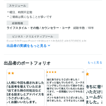
スケジュール
＊曜日、時間不定期

＊ご連絡は夜になることが多いです
経験職種
ライフスタイル・その他 / カウンセラー・コーチ
経験年数 : 18年
ビジネス・クリエイティブツール
Excel:3年
PowerPoint:1年
Word:11年
BASE:4年
STORES:4年
出品者の実績をもっと見る
Moneyfoward:2年
kintone:0年
Salesforce:3年
Stable Diffusion:1年
ChatGPT:1年
Midjourney:1年
DALL-E:0年
CapCut:0年
iMovie:0年
Vrew:0年
Canva:5年
出品者のポートフォリオ
もっと見る
得意分野
占い
第三の目開眼・サードアイ開発
毒親とのエーテルコードカット
オーラ拡大波動調整
エネルギー回路の調整・開通・拡大
感情解放
チャネリング
土地・建物の浄化
ヒーリング
チャネリング
リーディング
ブロック解除
エーテルコードカット
波動調整
思念伝達
エネルギー整体
土地の浄化
語学力
英語
日常会話レベル