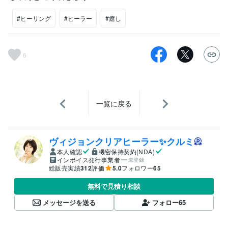
#ヒーリング
#ヒーラー
#癒し
6
一覧に戻る
ヴィジョンクリアヒーラー✨クルミ
本人確認
機密保持契約(NDA)
インボイス発行事業者
未登録
総販売実績
312
評価
5.0
フォロワー
65
無料で見積り相談
メッセージを送る
フォロー
65