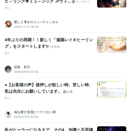
ヒ～リング🌟ミュ～ジック 🎶ヴィ...
コンテンツ
占い
癒しと導きのリシ✨チャンネル
2025/11/14 08:48
4年ぶりの再開！！新しく「遠隔レイキヒーリン
グ」をスタートします✨
告知
占い
花角 彩月
2026/08/05 03:52
●【お客様の声】後押しが欲しい時、苦しい時、
私は先生にお願いしています。
記事
占い
魂を癒す霊感ヒーラー占い師
2026/07/24 22:52
私がヒーラーになるまで その4 加護と不思議