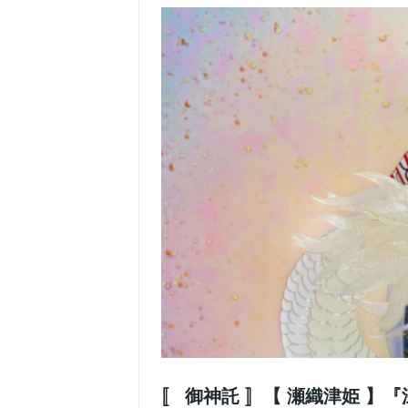
〚 御神託 〛【 瀬織津姫 