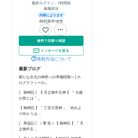
最終ログイン：
1時間前
稼働状況
内容によります
60代前半
女性
無料で見積り相談
メッセージを送る
依頼方法について
最新ブログ
新たな次元の神世への準備段階へ [ ホ
ログラフィーの...
〚 御神託 〛【 天之御中主神 】『 大歳
の世とは「...
【 御神託 】『 三宝大荒神 』「此れよ
り向かうは ...
〚 再追記 〛＜警 告＞【 御神託 】『 天
之御中主...