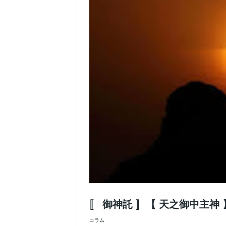
〚 御神託 〛【 天之御中主
コラム