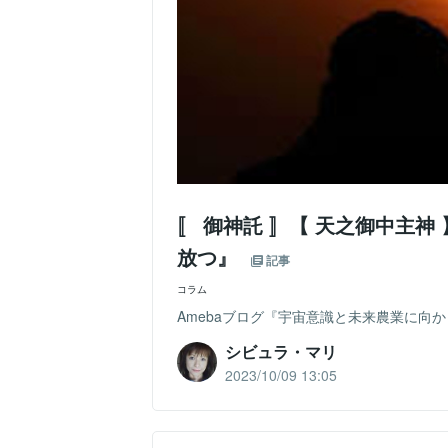
〚 御神託 〛【 天之御中主
放つ』
記事
コラム
Amebaブログ『宇宙意識と未来農業に向かって』
シビュラ・マリ
2023/10/09 13:05