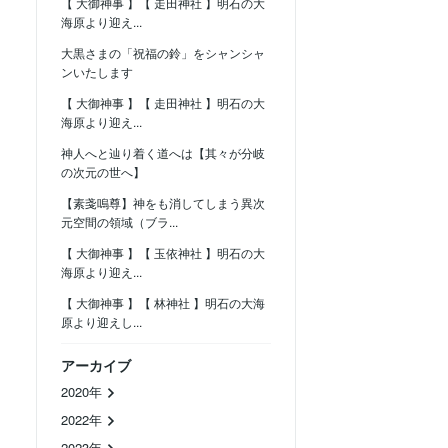
【 大御神事 】【 走田神社 】明石の大
海原より迎え...
大黒さまの「祝福の鈴」をシャンシャ
ンいたします
【 大御神事 】【 走田神社 】明石の大
海原より迎え...
神人へと辿り着く道へは【其々が分岐
の次元の世へ】
【素戔嗚尊】神をも消してしまう異次
元空間の領域（ブラ...
【 大御神事 】【 玉依神社 】明石の大
海原より迎え...
【 大御神事 】【 林神社 】明石の大海
原より迎えし...
アーカイブ
2020年
2022年
2023年