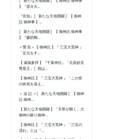
〚 新たな天地開闢 〛【 御神託 御神事
】『彦火火...
『告知』〚 新たな天地開闢 〛【 御神
託 御神事 】...
〚 新たな天地開闢 〛【 御神託 御神事
】『媛蹈鞴...
＜警 告＞【 御神託 】『 三宝大荒神 』
「足元をす...
【 遠隔参拝 】『千葉神社』「北辰妙見
尊星王」〚我は...
【 御神託 】『 三宝大荒神 』「この世
の終焉を迎え...
＜ 追 記 ＞〚 新たな天地開闢 〛【 御神
託 御神...
【 新たな天地開闢 】「天界が開く」大
御神の蘇り御神...
【 御神託 】『 三宝大荒神 』「三宝の
流れ」とは『...