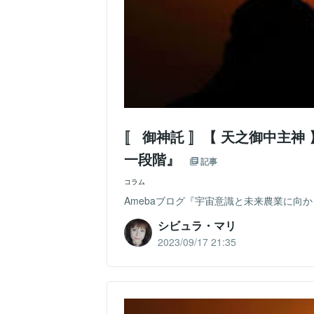
〚 御神託 〛【 天之御中主
一段階』
記事
コラム
Amebaブログ『宇宙意識と未来農業に向かって』
シビュラ・マリ
2023/09/17 21:35