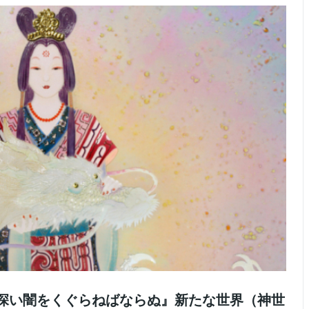
】『深い闇をくぐらねばならぬ』新たな世界（神世