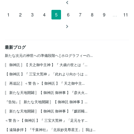
…
1
2
3
4
5
6
7
8
9
11
最新ブログ
新たな次元の神世への準備段階へ [ ホログラフィーの...
〚 御神託 〛【 天之御中主神 】『 大歳の世とは「...
【 御神託 】『 三宝大荒神 』「此れより向かうは ...
〚 再追記 〛＜警 告＞【 御神託 】『 天之御中主...
〚 新たな天地開闢 〛【 御神託 御神事 】『彦火火...
『告知』〚 新たな天地開闢 〛【 御神託 御神事 】...
〚 新たな天地開闢 〛【 御神託 御神事 】『媛蹈鞴...
＜警 告＞【 御神託 】『 三宝大荒神 』「足元をす...
【 遠隔参拝 】『千葉神社』「北辰妙見尊星王」〚我は...