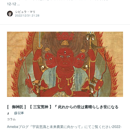
12-12 ...
シビュラ・マリ
2022/12/31 21:28
〚 御神託 〛【 三宝荒神 】『 此れからの世は素晴らしき世になる
』
記事
コラム
Amebaブログ『宇宙意識と未来農業に向かって』にてご覧ください2022-