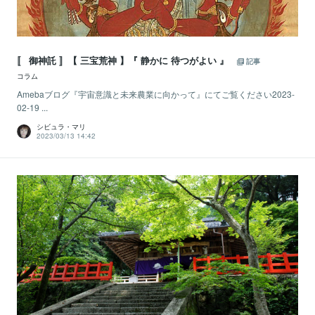
〚 御神託 〛【 三宝荒神 】『 静かに 待つがよい 』
記事
コラム
Amebaブログ『宇宙意識と未来農業に向かって』にてご覧ください2023-
02-19 ...
シビュラ・マリ
2023/03/13 14:42