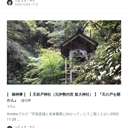
シビュラ・マリ
2022/12/28 17:31
〚 御神事 〛【 天岩戸神社（元伊勢内宮 皇大神社） 】『天の戸を開
かん』
記事
コラム
Amebaブログ『宇宙意識と未来農業に向かって』にてご覧ください2022-
11-28 ...
シビュラ・マリ