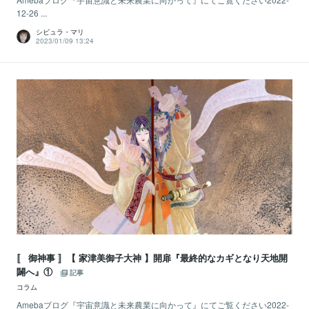
12-26 ...
シビュラ・マリ
2023/01/09 13:24
〚 御神事 〛【 家津美御子大神 】開扉『最終的なカギとなり天地開
闢へ』①
記事
コラム
Amebaブログ『宇宙意識と未来農業に向かって』にてご覧ください2022-