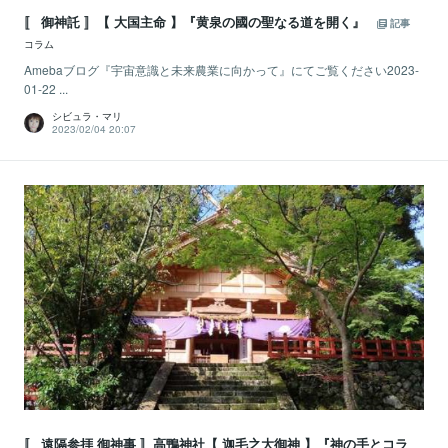
〚 御神託 〛【 大国主命 】『黄泉の國の聖なる道を開く』
記事
コラム
Amebaブログ『宇宙意識と未来農業に向かって』にてご覧ください2023-
01-22 ...
シビュラ・マリ
2023/02/04 20:07
〚 遠隔参拝 御神事 〛高鴨神社【 迦毛之大御神 】『神の手とコラ