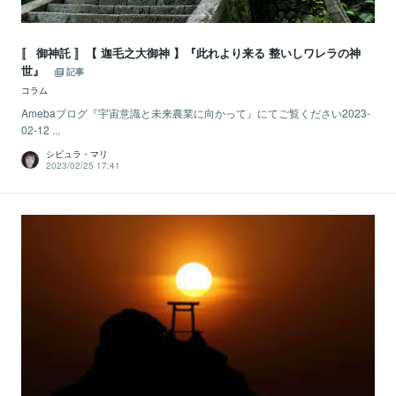
〚 御神託 〛【 迦毛之大御神 】『此れより来る 整いしワレラの神
世』
記事
コラム
Amebaブログ『宇宙意識と未来農業に向かって』にてご覧ください2023-
02-12 ...
シビュラ・マリ
2023/02/25 17:41