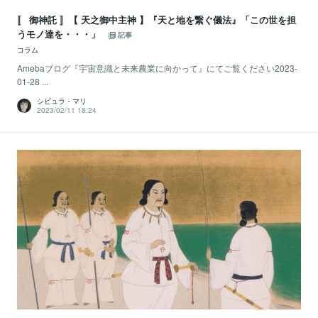
〚 御神託 〛【 天之御中主神 】『天と地を繋ぐ儀法』「この世を担
うモノ達を・・・」
記事
コラム
Amebaブログ『宇宙意識と未来農業に向かって』にてご覧ください2023-
01-28 ...
シビュラ・マリ
2023/02/11 18:24