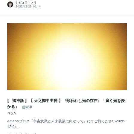
シビュラ・マリ
2022/12/29 16:14
〚 御神託 〛【 天之御中主神 】『顕われし光の存在』「遍く光を授
かる」
記事
コラム
Amebaブログ『宇宙意識と未来農業に向かって』にてご覧ください2022-
12-04 ...