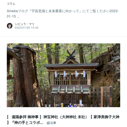
コラム
Amebaブログ『宇宙意識と未来農業に向かって』にてご覧ください2023-
01-15 ...
シビュラ・マリ
2023/01/29 15:32
〚 遠隔参拝 御神事 〛神宝神社（大神神社 末社）【 家津美御子大神
】『神の手とコラボ...
記事