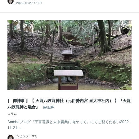
2022/12/27 15:01
〚 御神事 〛【 天龍八岐龍神社（元伊勢内宮 皇大神社内） 】『天龍
八岐龍神と融合』
記事
コラム
Amebaブログ『宇宙意識と未来農業に向かって』にてご覧ください2022-
11-21 ...
シビュラ・マリ