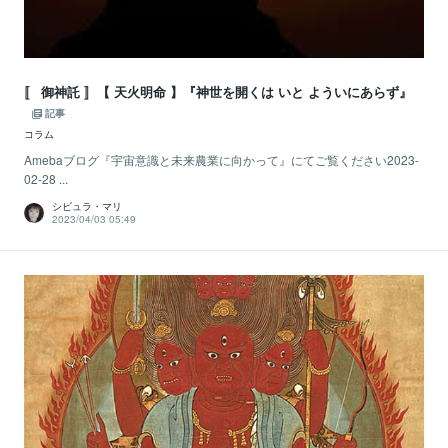
〚 御神託 〛【 天火明命 】『神世を開くは いと よういにあらず』
記事
コラム
Amebaブログ『宇宙意識と未来農業に向かって』にてご覧ください2023-
02-28 ...
シビュラ・マリ
2023/04/03 05:49