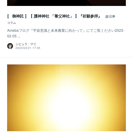
〚 御神託 〛【 護神神社 「養父神社」 】『祈願参拝』
記事
コラム
Amebaブログ『宇宙意識と未来農業に向かって』にてご覧ください2023-
02-05 ...
シビュラ・マリ
2023/02/21 17:35