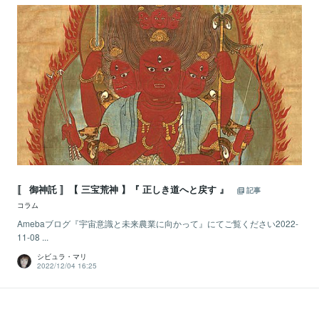
〚 御神託 〛【 三宝荒神 】『 正しき道へと戻す 』
記事
コラム
Amebaブログ『宇宙意識と未来農業に向かって』にてご覧ください2022-
11-08 ...
シビュラ・マリ
2022/12/04 16:25