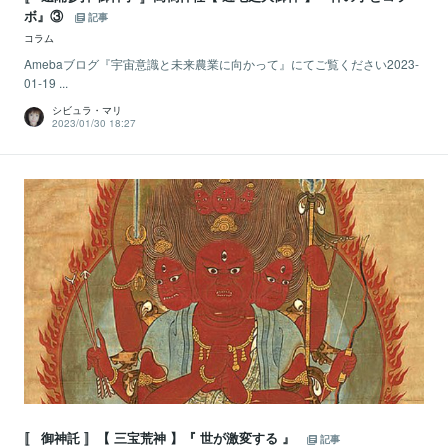
ボ』③
記事
コラム
Amebaブログ『宇宙意識と未来農業に向かって』にてご覧ください2023-
01-19 ...
シビュラ・マリ
2023/01/30 18:27
〚 御神託 〛【 三宝荒神 】『 世が激変する 』
記事