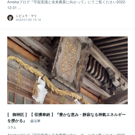
Amebaブログ『宇宙意識と未来農業に向かって』にてご覧ください2022-
12-31 ...
シビュラ・マリ
2023/01/20 15:18
〚 御神託 〛【 収獲奉納 】『豊かな恵み・静寂なる神氣エネルギー
を授かる』
記事
コラム
Amebaブログ『宇宙意識と未来農業に向かって』にてご覧ください2022-