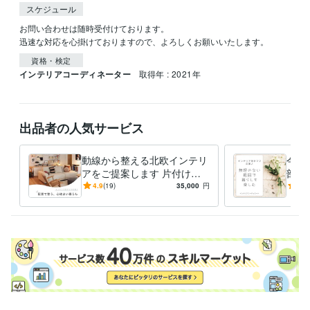
スケジュール
お問い合わせは随時受付けております。

迅速な対応を心掛けておりますので、よろしくお願いいたします。
資格・検定
インテリアコーディネーター
取得年 : 2021年
出品者の人気サービス
動線から整える北欧インテリ
今あ
アをご提案します 片付けや
部屋
すく、家族がくつろげる部屋
少な
4.9
(19)
35,000
円
5.0
へ｜2ヶ月間サポート付き
る⭐︎