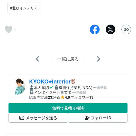
#北欧インテリア
6
一覧に戻る
KYOKO⭐︎Interior
本人確認
機密保持契約(NDA)
未登録
インボイス発行事業者
未登録
総販売実績
23
評価
4.9
フォロワー
13
無料で見積り相談
メッセージを送る
フォロー
13