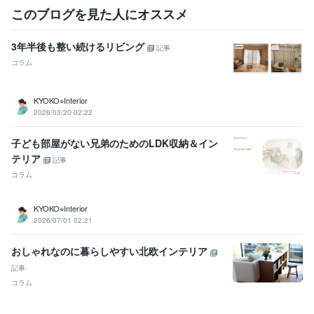
このブログを見た人にオススメ
3年半後も整い続けるリビング
記事
コラム
KYOKO⭐︎Interior
2026/03/20 02:22
子ども部屋がない兄弟のためのLDK収納＆イン
テリア
記事
コラム
KYOKO⭐︎Interior
2026/07/01 02:21
おしゃれなのに暮らしやすい北欧インテリア
記事
コラム