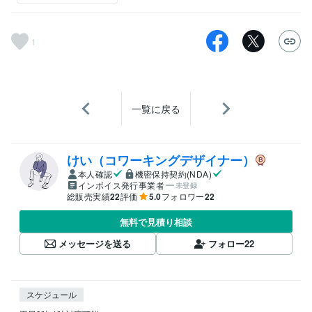
1
一覧に戻る
けい（コワーキングデザイナー）
本人確認
機密保持契約(NDA)
インボイス発行事業者
未登録
総販売実績
22
評価
5.0
フォロワー
22
無料で見積り相談
メッセージを送る
フォロー
22
スケジュール