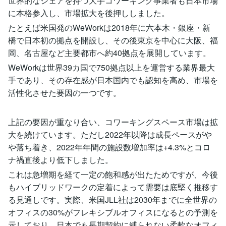
世界的なシェアを持つ大手コワーキング事業者も日本市場
に本格参入し、市場拡大を後押ししました​。
たとえば米国発のWeWorkは2018年に六本木・銀座・新
橋で日本初の拠点を開設し、その後東京を中心に大阪、福
岡、名古屋など主要都市へ約40拠点を展開しています​。
WeWorkは世界39カ国で750拠点以上を運営する業界最大
手であり、その存在感が日本国内でも認知を高め、市場を
活性化させた要因の一つです​。
上記の要因が重なり合い、コワーキングスペース市場は拡
大を続けています。ただし2022年以降は成長ペースがや
や落ち着き、2022年年間の施設数増加率は+4.3%とコロ
ナ禍直後より低下しました​。
これは急増期を経て一定の飽和感が出たためですが、今後
もハイブリッドワークの定着によって需要は底堅く推移す
る見通しです。実際、米国JLL社は2030年までに全世界の
オフィスの30%がフレキシブルオフィスになるとの予測を
示しており​、日本でも長期契約に縛られない柔軟なオフィ