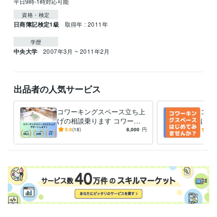
平日9時-1時対応可能
資格・検定
日商簿記検定1級
取得年 : 2011年
学歴
中央大学
2007年3月 ~ 2011年2月
出品者の人気サービス
コワーキングスペース立ち上
コワ
げの相談乗ります コワーキ
げの
ングスペース複数拠点創業経
事業
5.0
(18)
8,000
円
5.0
験者がアドバイスします
グデ