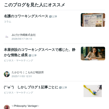
このブログを見た人にオススメ
名護のコワーキングスペース
記事
コラム
みげか沖縄株式会社
2026/05/17 04:10
本屋併設のコワーキングスペースで感じた、静
かな情熱と成長
記事
ビジネス・マーケティング
たかひろ｜こもれび相談所
2025/11/03 12:01
(*´ω`*) しかしブログ１記事ごとに
記事
ビジネス・マーケティング
✨Philosophy Vantage✨