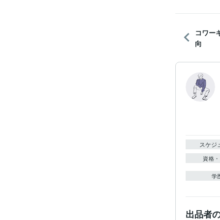
コワー
向
スケジ
資格・
学
出品者