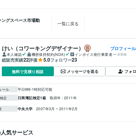
キングスペース市場動
一覧に戻る
けい（コワーキングデザイナー）
プロフィール
本人確認
機密保持契約(NDA)
インボイス発行事業者
未登録
22
5.0
23
総販売実績
評価
フォロワー
メッセージを送る
フォ
無料で見積り相談
ュール
平日9時-1時対応可能
日商簿記検定1級
取得年 : 2011年
検定
中央大学
2007年3月 ~ 2011年2月
歴
の人気サービス