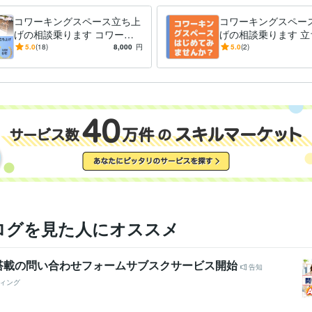
コワーキングスペース立ち上
コワーキングスペー
げの相談乗ります コワーキ
げの相談乗ります 立
ングスペース複数拠点創業経
事業譲渡経験あるコ
5.0
(18)
8,000
円
5.0
(2)
験者がアドバイスします
グデザイナーが相談
ログを見た人にオススメ
ト搭載の問い合わせフォームサブスクサービス開始
告知
ィング