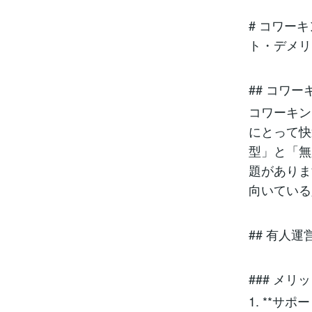
# コワー
ト・デメリ
## コワ
コワーキン
にとって快
型」と「無
題がありま
向いている
## 有人
### メリ
1. **サ