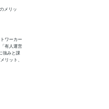
営のメリッ
ートワーカー
は「有人運営
に強みと課
デメリット、