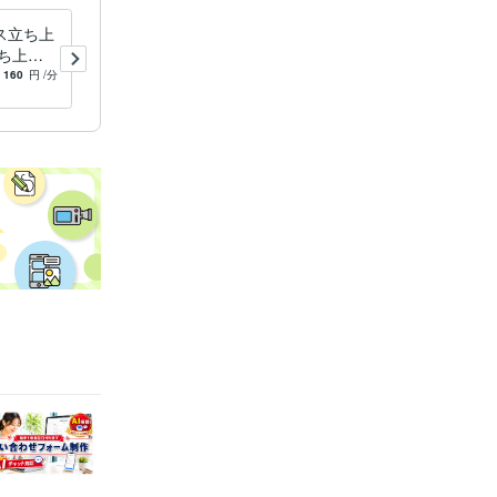
ス立ち上
今日からスタート！あなたに
ち上げ
最適なビジネスを教えます
ワーキン
具体的なビジネスプラン、進
160
円
/分
5.0
(1)
4,000
円
/30分
乗ります
め方をお伝えします