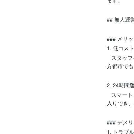
ます。
## 無人
### メリ
1. 低コス
スタッフ
方都市で
2. 24時
スマート
入りでき
### デメ
1. トラブ