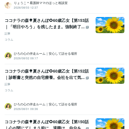
りょうこ＊看護師ママのほっと相談室
2026/08/03 12:37
ココナラの森🌳夏さんぽ🌻60歳乙女【第153話
｜「明日やろう」を残したまま。強制終了...
記事
コラム
ひろの心の伴走ルーム｜安心して話せる場所
2026/08/02 09:17
ココナラの森🌳夏さんぽ🌻60歳乙女【第152話
｜診断書と突然の自宅療養。会社を出て気...
記事
コラム
ひろの心の伴走ルーム｜安心して話せる場所
2026/08/01 09:36
ココナラの森🌳夏さんぽ🌻60歳乙女【第150話
｜心が閉じてしまう前に。退職は、自分を...