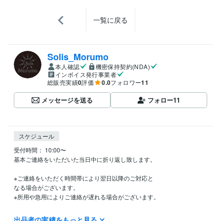
一覧に戻る
Solis_Morumo
本人確認
機密保持契約(NDA)
インボイス発行事業者
総販売実績
0
評価
0.0
フォロワー
11
メッセージを送る
フォロー
11
スケジュール
受付時間： 10:00〜

基本ご連絡をいただいた当日中に折り返し致します。

※ご連絡をいただく時間帯により翌日以降のご対応と

なる場合がございます。

※所用や急用によりご連絡が遅れる場合がございます。

ご迷惑をお掛け致しますが、ご理解の程何卒

出品者の実績をもっと見る