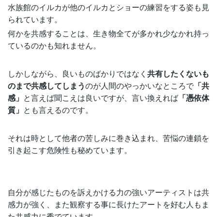
水族館のイルカが他のイルカとショーの練習をする姿も見
られています。
何かを共感することは、生き物全てが多かれ少なかれ持っ
ているのかも知れません。
しかしながら、良いものばかりではなく
共有したくないも
のまで共感してしまう
のが人間のやっかいなところで
「共
感」
と言えば聞こえは良いですが、言い換えれば
「憑依体
質」
とも言えるのです。
それは時として他者の苦しみに巻き込まれ、苦悩の連鎖を
引き起こす危険性も秘めています。
自分が感じたものを訴えかける力の強いアーティストは共
感力が強く、また観察する事に長けたアートを好む人もま
た共感力に秀でています。