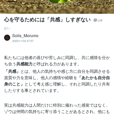
心を守るためには「共感」しすぎない
記事
占い
Solis_Morumo
2023/11/04 07:57
私たちには他者の喜びや苦しみに同調し、共に感情を分か
ち合う
共感能力
と呼ばれる力があります。
「共感」
とは、他人の気持ちや感じ方に自分を同調させる
資質や力を意味し、他人の感情や経験を
「あたかも自分自
身のこと」
として考え感じ理解し、それと同調したり共有
したりする事とされています。
実は共感能力は人間だけに特別に備わった感覚ではなく、
ゾウは仲間の気持ちに寄り添うことがあるとされ、他にも