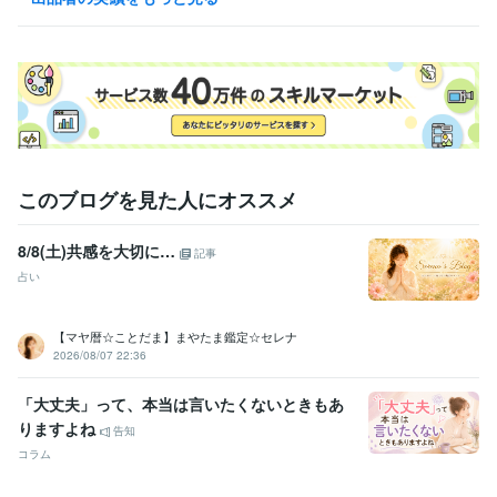
よろしくお願い致します。
得意分野
占い
遠隔ヒーリング
タロット占い
占い・スピリチュアル
遠隔ヒーリング
エネルギーワーク
タロットカード
癒しと笑顔
宇宙意識
レイキ
このブログを見た人にオススメ
8/8(土)共感を大切に…
記事
占い
【マヤ暦☆ことだま】まやたま鑑定☆セレナ
2026/08/07 22:36
「大丈夫」って、本当は言いたくないときもあ
りますよね
告知
コラム