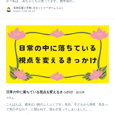
か？私は、 めちゃくちゃ使ってます。 数年前の...
未来応援☆手相×タロットリーダーふくぷく
2025/11/29 06:54
日常の中に落ちている視点を変えるきっかけ
記事
コラム
こんばんは。週末占い師のふくぷくです。先日、子どもから突然「先生っ
て男の子なの？」と聞かれて、思わず笑ってしまいました。...