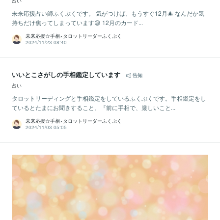
占い
未来応援占い師ふくぷくです。 気がつけば、もうすぐ12月🎄 なんだか気
持ちだけ焦ってしまっています😅 12月のカード...
未来応援☆手相×タロットリーダーふくぷく
2024/11/23 08:40
いいとこさがしの手相鑑定しています
告知
占い
タロットリーディングと手相鑑定をしているふくぷくです。手相鑑定をし
ているとたまにお聞きすること。『前に手相で、厳しいこと...
未来応援☆手相×タロットリーダーふくぷく
2024/11/03 05:05