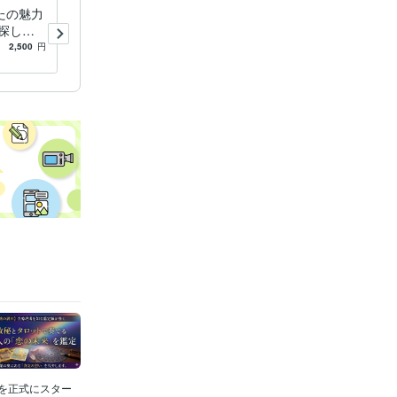
たの魅力
あなたの魅力や強み、手のひ
探しの
らからみつけます 自分を知
って好き
って好きになるためのいいと
2,500
円
5.0
(3)
100
円
/分
こ探しの手相鑑定☆
」を正式にスター