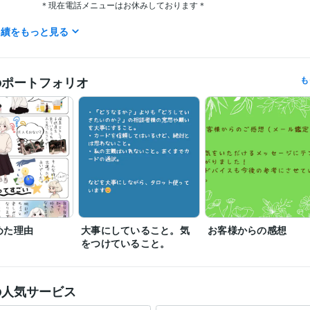
＊現在電話メニューはお休みしております＊

実績をもっと見る
営業 / 個人営業
経験年数 : 7年
職種
ライフスタイル・その他 / 占い師
経験年数 : 2年
ライフスタイル・その他 / マッサージ師・セラピスト
経験年数 : 4年
のポートフォリオ
も
ライフスタイル・その他 / 保育士・ベビーシッター
経験年数 : 9年
占い
タロット占い
分野
恋愛 仕事 占い
占い
ルノルマンカード占い
手相
めた理由
大事にしていること。気
お客様からの感想
をつけていること。
の人気サービス