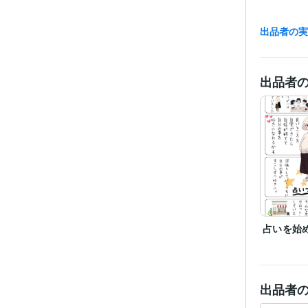
出品者の
経験
出品者
得意
占いを始
出品者