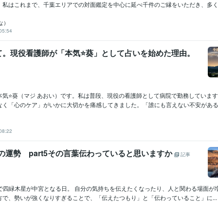
。私はこれまで、千葉エリアでの対面鑑定を中心に延べ千件のご縁をいただき、多くの.
な）
05:54
て。現役看護師が「本気⭐️葵」として占いを始めた理由。
本気⭐️葵（マジ あおい）です。私は普段、現役の看護師として病院で勤務していま
なく「心のケア」がいかに大切かを痛感してきました。「誰にも言えない不安がある」.
08:22
）の運勢 part5その言葉伝わっていると思いますか
記事
丙午で四緑木星が中宮となる日。 自分の気持ちを伝えたくなったり、人と関わる場面が
方で、勢いが強くなりすぎることで、「伝えたつもり」と「伝わっていること」に...