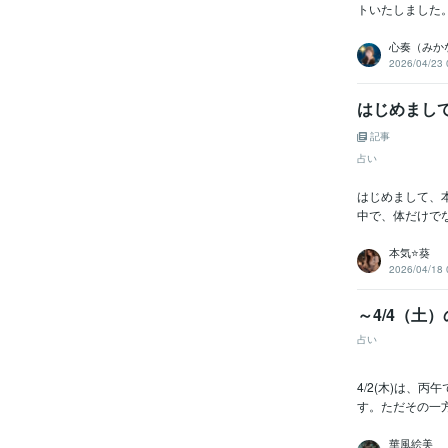
トいたしました
心奏（みか
2026/04/23 
はじめまし
記事
占い
はじめまして、
中で、体だけで
本気⭐️葵
2026/04/18 
～4/4（土
占い
4/2(木)は、
す。ただその一
華風絵美