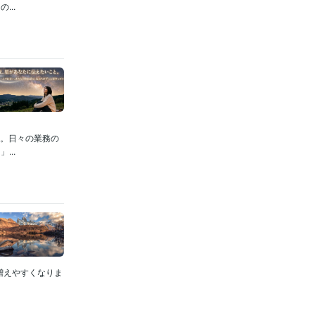
..
す。日々の業務の
..
増えやすくなりま