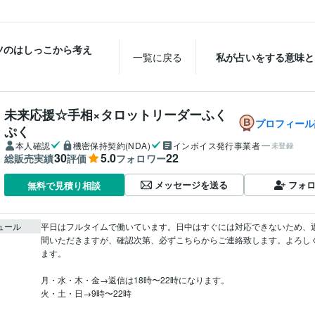
ツのはしっこから考え
一覧に戻る
私が占いをする意味と
未来応援☆手相×タロットリーダーふく
プロフィール
ぷく
本人確認
機密保持契約(NDA)
インボイス発行事業者
未登録
30
5.0
22
総販売実績
評価
フォロワー
メッセージを送る
フォ
無料で見積り相談
ュール
平日はフルタイムで働いています。日中はすぐには対応できないため、
間いただきますが、確認次第、必ずこちらからご連絡致します。よろし
ます。

月・水・木・金→返信は18時〜22時になります。

火・土・日→9時〜22時
