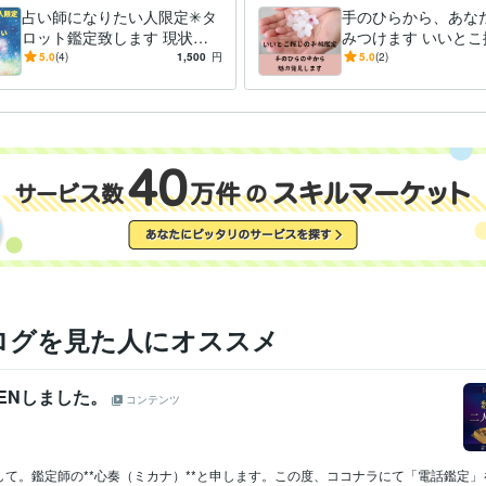
占い師になりたい人限定✳︎タ
手のひらから、あな
ロット鑑定致します 現状・
みつけます いいとこ
行動のアドバイスなど、今出
手相鑑定☆自分を知
5.0
(4)
1,500
円
5.0
(2)
せる一歩を探すお手伝い。
になる♡
ログを見た人にオススメ
ENしました。
コンテンツ
して。鑑定師の**心奏（ミカナ）**と申します。この度、ココナラにて「電話鑑定