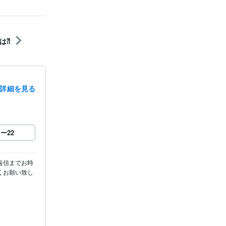
は⁈
詳細を見る
ロー
22
返信までお時
くお願い致し