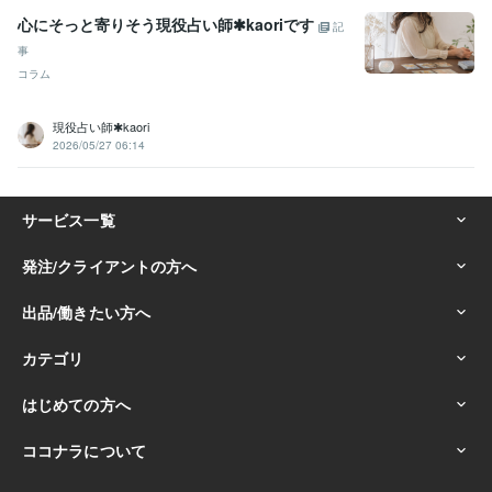
心にそっと寄りそう現役占い師✱kaoriです
記
事
コラム
現役占い師✱kaori
2026/05/27 06:14