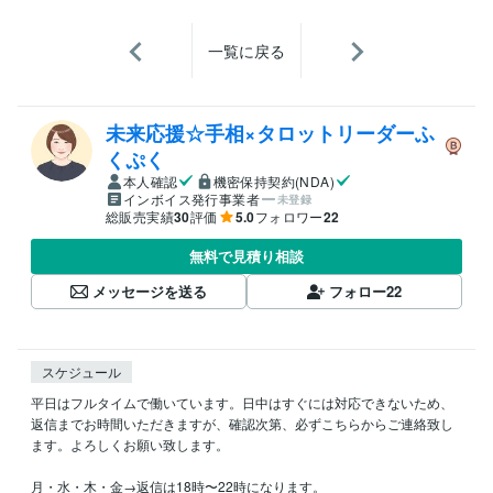
一覧に戻る
未来応援☆手相×タロットリーダーふ
くぷく
本人確認
機密保持契約(NDA)
インボイス発行事業者
未登録
総販売実績
30
評価
5.0
フォロワー
22
無料で見積り相談
メッセージを送る
フォロー
22
スケジュール
平日はフルタイムで働いています。日中はすぐには対応できないため、
返信までお時間いただきますが、確認次第、必ずこちらからご連絡致し
ます。よろしくお願い致します。

月・水・木・金→返信は18時〜22時になります。
