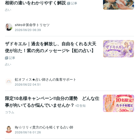
相術の違いをわかりやすく解説
記事
占い
shiro＠算命学トリセツ
2026/06/20 06:39
ザドキエル｜過去を解放し、自由をくれる大天
使が出た！紫の光のメッセージ✨【虹の占い】
記事
占い
虹オフィス★占い師さんの集客サポート
2026/06/22 04:51
限定10名様キャンペーン‼自分の運勢 どんな仕
事が向いてるか悩んでいませんか？
告知
コラム
lily☆リリィ貴方の心を軽くする占い師
2026/06/16 01:26