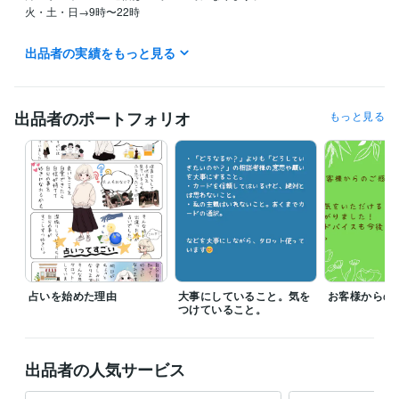
火・土・日→9時〜22時

＊現在電話メニューはお休みしております＊

出品者の実績をもっと見る
経験職種
出品者のポートフォリオ
もっと見る
営業 / 個人営業
経験年数 : 7年
ライフスタイル・その他 / 占い師
経験年数 : 2年
ライフスタイル・その他 / マッサージ師・セラピスト
経験年数 : 4年
ライフスタイル・その他 / 保育士・ベビーシッター
経験年数 : 9年
得意分野
占い
タロット占い
恋愛 仕事 占い
占い
ルノルマンカード占い
手相
占いを始めた理由
大事にしていること。気を
お客様からの
つけていること。
出品者の人気サービス