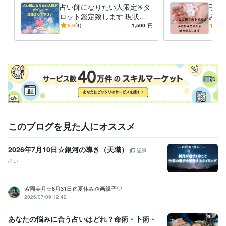
占い師になりたい人限定✳︎タ
手の
ロット鑑定致します 現状・
みつ
行動のアドバイスなど、今出
手相
5.0
(4)
1,500
円
5.0
せる一歩を探すお手伝い。
にな
このブログを見た人にオススメ
2026年7月10日☆銀河の導き（天職）
記事
占い
紫園美月☆8月31日迄夏休み企画親子♡
2026/07/09 12:42
あなたの悩みに合う占いはどれ？命術・卜術・