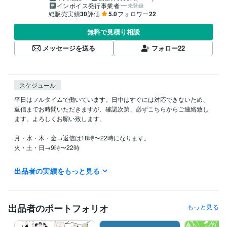
インボイス発行事業者
未登録
総販売実績
30
評価
5.0
フォロワー
22
無料で見積り相談
メッセージを送る
フォロー
22
スケジュール
平日はフルタイムで働いています。日中はすぐには対応できないため、
返信までお時間いただきますが、確認次第、必ずこちらからご連絡致し
ます。よろしくお願い致します。

月・水・木・金→返信は18時〜22時になります。

火・土・日→9時〜22時

＊現在電話メニューはお休みしております＊

出品者の実績をもっと見る
経験職種
出品者のポートフォリオ
もっと見る
営業 / 個人営業
経験年数 : 7年
ライフスタイル・その他 / 占い師
経験年数 : 2年