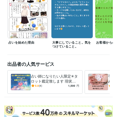
ライフスタイル・その他 / マッサージ師・セラピスト
経験年数 : 4年
ライフスタイル・その他 / 保育士・ベビーシッター
経験年数 : 9年
得意分野
占い
タロット占い
恋愛 仕事 占い
占い
ルノルマンカード占い
手相
占いを始めた理由
大事にしていること。気を
お客様からの
つけていること。
出品者の人気サービス
占い師になりたい人限定✳︎タ
手の
ロット鑑定致します 現状・
みつ
行動のアドバイスなど、今出
手相
5.0
(4)
1,500
円
5.0
せる一歩を探すお手伝い。
にな