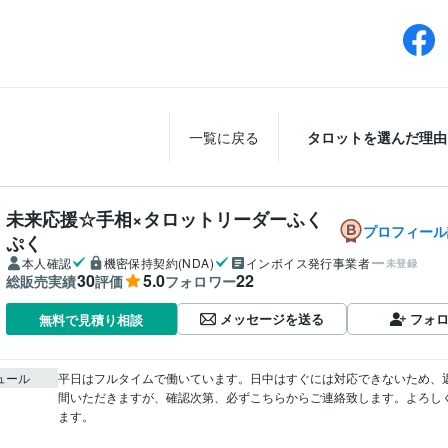
一覧に戻る
タロットを選んだ理由
未来応援☆手相×タロットリーダーふく
プロフィール
ぷく
本人確認
機密保持契約(NDA)
インボイス発行事業者
未登録
30
5.0
22
総販売実績
評価
フォロワー
メッセージを送る
フォ
無料で見積り相談
ュール
平日はフルタイムで働いています。日中はすぐには対応できないため、
間いただきますが、確認次第、必ずこちらからご連絡致します。よろし
ます。
