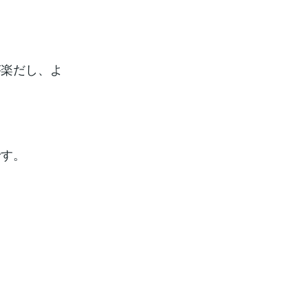
が楽だし、よ
。
です。
。