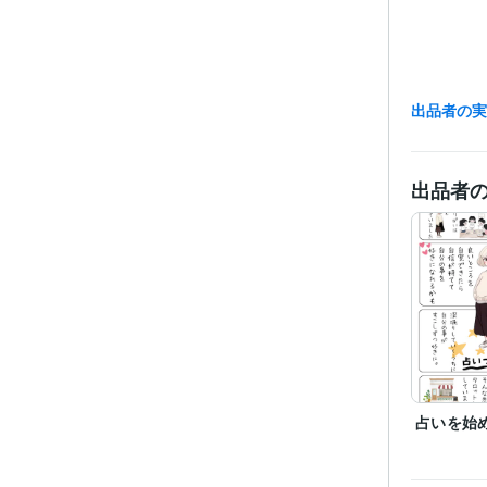
出品者の
経験
出品者
得意
占いを始