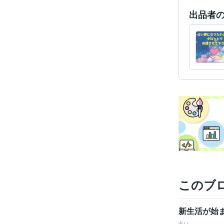
出品者
このブ
新生活が始
占い