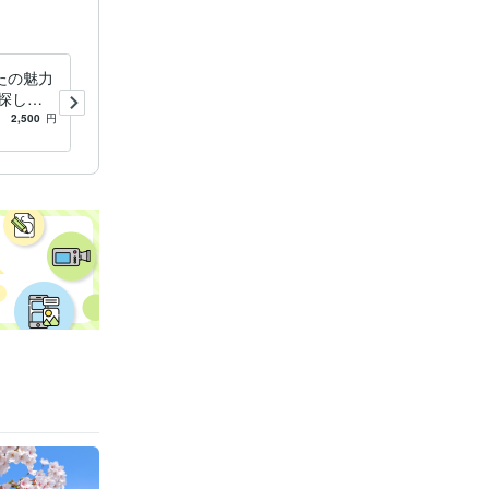
たの魅力
あなたの魅力や強み、手のひ
探しの
らからみつけます 自分を知
って好き
って好きになるためのいいと
2,500
円
5.0
(3)
100
円
/分
こ探しの手相鑑定☆