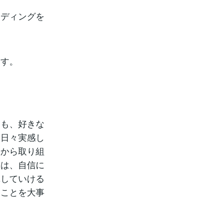
ーディングを
ます。
りも、好きな
を日々実感し
分から取り組
とは、自信に
揮していける
ることを大事