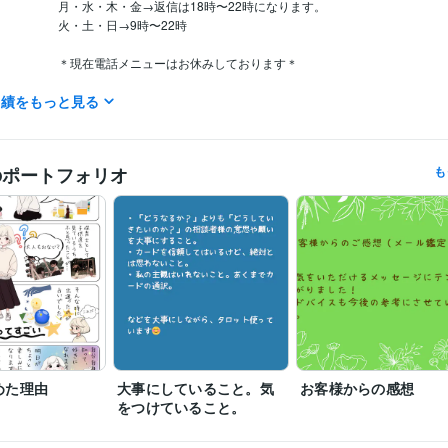
月・水・木・金→返信は18時〜22時になります。

火・土・日→9時〜22時

＊現在電話メニューはお休みしております＊

実績をもっと見る
営業 / 個人営業
経験年数 : 7年
職種
ライフスタイル・その他 / 占い師
経験年数 : 2年
ライフスタイル・その他 / マッサージ師・セラピスト
経験年数 : 4年
のポートフォリオ
も
ライフスタイル・その他 / 保育士・ベビーシッター
経験年数 : 9年
占い
タロット占い
分野
恋愛 仕事 占い
占い
ルノルマンカード占い
手相
めた理由
大事にしていること。気
お客様からの感想
をつけていること。