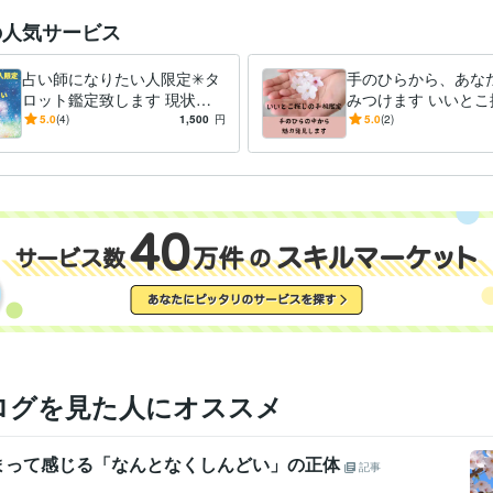
の人気サービス
占い師になりたい人限定✳︎タ
手のひらから、あな
ロット鑑定致します 現状・
みつけます いいとこ
行動のアドバイスなど、今出
手相鑑定☆自分を知
5.0
(4)
1,500
円
5.0
(2)
せる一歩を探すお手伝い。
になる♡
ログを見た人にオススメ
まって感じる「なんとなくしんどい」の正体
記事