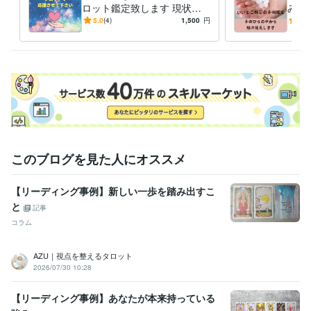
ロット鑑定致します 現状・
みつ
行動のアドバイスなど、今出
手相
5.0
(4)
1,500
円
5.0
せる一歩を探すお手伝い。
にな
このブログを見た人にオススメ
【リーディング事例】新しい一歩を踏み出すこ
と
記事
コラム
AZU｜視点を整えるタロット
2026/07/30 10:28
【リーディング事例】あなたが本来持っている