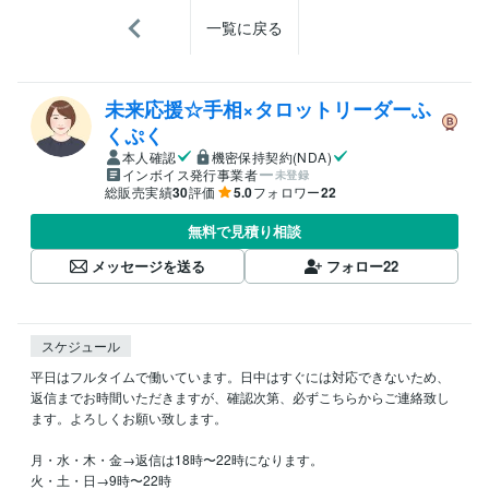
一覧に戻る
未来応援☆手相×タロットリーダーふ
くぷく
本人確認
機密保持契約(NDA)
インボイス発行事業者
未登録
総販売実績
30
評価
5.0
フォロワー
22
無料で見積り相談
メッセージを送る
フォロー
22
スケジュール
平日はフルタイムで働いています。日中はすぐには対応できないため、
返信までお時間いただきますが、確認次第、必ずこちらからご連絡致し
ます。よろしくお願い致します。

月・水・木・金→返信は18時〜22時になります。

火・土・日→9時〜22時
