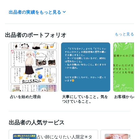
＊現在電話メニューはお休みしております＊

出品者の実績をもっと見る
経験職種
出品者のポートフォリオ
もっと見る
営業 / 個人営業
経験年数 : 7年
ライフスタイル・その他 / 占い師
経験年数 : 2年
ライフスタイル・その他 / マッサージ師・セラピスト
経験年数 : 4年
ライフスタイル・その他 / 保育士・ベビーシッター
経験年数 : 9年
得意分野
占い
タロット占い
恋愛 仕事 占い
占い
ルノルマンカード占い
手相
占いを始めた理由
大事にしていること。気を
お客様からの
つけていること。
出品者の人気サービス
占い師になりたい人限定✳︎タ
手の