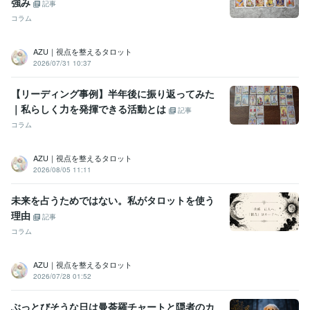
強み
記事
コラム
AZU｜視点を整えるタロット
2026/07/31 10:37
【リーディング事例】半年後に振り返ってみた
｜私らしく力を発揮できる活動とは
記事
コラム
AZU｜視点を整えるタロット
2026/08/05 11:11
未来を占うためではない。私がタロットを使う
理由
記事
コラム
AZU｜視点を整えるタロット
2026/07/28 01:52
ぶっとびそうな日は曼荼羅チャートと隠者のカ