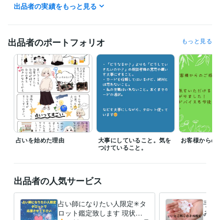
＊現在電話メニューはお休みしております＊

出品者の実績をもっと見る
経験職種
出品者のポートフォリオ
もっと見る
営業 / 個人営業
経験年数 : 7年
ライフスタイル・その他 / 占い師
経験年数 : 2年
ライフスタイル・その他 / マッサージ師・セラピスト
経験年数 : 4年
ライフスタイル・その他 / 保育士・ベビーシッター
経験年数 : 9年
得意分野
占い
タロット占い
恋愛 仕事 占い
占い
ルノルマンカード占い
手相
占いを始めた理由
大事にしていること。気を
お客様からの
つけていること。
出品者の人気サービス
占い師になりたい人限定✳︎タ
手の
ロット鑑定致します 現状・
みつ