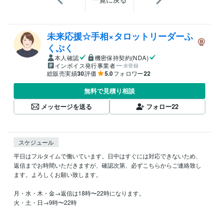
未来応援☆手相×タロットリーダーふ
くぷく
本人確認
機密保持契約(NDA)
インボイス発行事業者
未登録
総販売実績
30
評価
5.0
フォロワー
22
無料で見積り相談
メッセージを送る
フォロー
22
スケジュール
平日はフルタイムで働いています。日中はすぐには対応できないため、
返信までお時間いただきますが、確認次第、必ずこちらからご連絡致し
ます。よろしくお願い致します。

月・水・木・金→返信は18時〜22時になります。

火・土・日→9時〜22時
