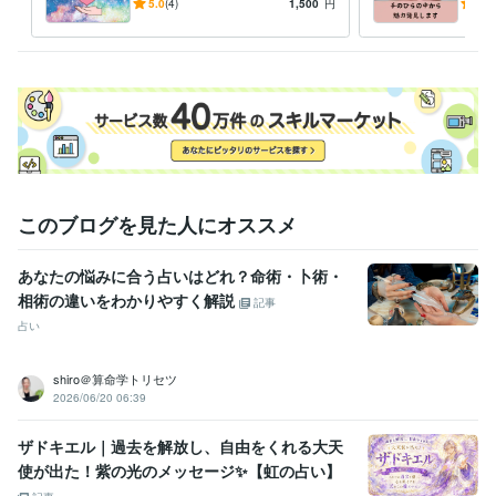
行動のアドバイスなど、今出
手相
5.0
(4)
1,500
円
5.0
せる一歩を探すお手伝い。
にな
このブログを見た人にオススメ
あなたの悩みに合う占いはどれ？命術・卜術・
相術の違いをわかりやすく解説
記事
占い
shiro＠算命学トリセツ
2026/06/20 06:39
ザドキエル｜過去を解放し、自由をくれる大天
使が出た！紫の光のメッセージ✨【虹の占い】