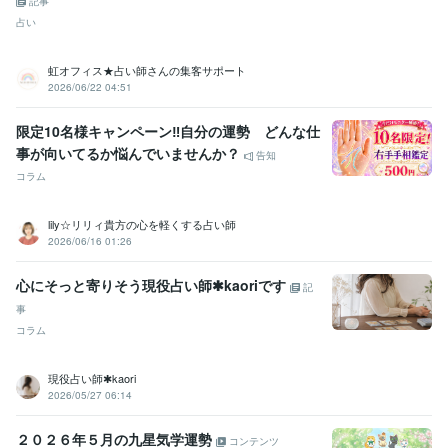
記事
占い
虹オフィス★占い師さんの集客サポート
2026/06/22 04:51
限定10名様キャンペーン‼自分の運勢 どんな仕
事が向いてるか悩んでいませんか？
告知
コラム
lily☆リリィ貴方の心を軽くする占い師
2026/06/16 01:26
心にそっと寄りそう現役占い師✱kaoriです
記
事
コラム
現役占い師✱kaori
2026/05/27 06:14
２０２６年５月の九星気学運勢
コンテンツ