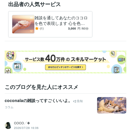
出品者の人気サービス
雑談を通してあなたのココロ
を色で表現します 心を色で
表現できる画家があなたのコ
-
(1)
3,000
円
/60分
コロを色で表現
このブログを見た人にオススメ
coconalaの雑談ってすごくいいよ。
告知
コラム
COCO⋰✤
2026/07/28 16:06