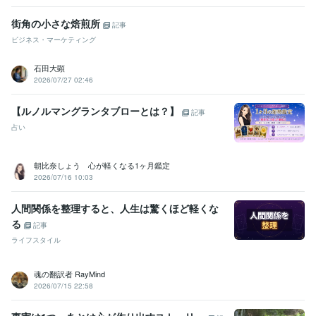
街角の小さな焙煎所
記事
ビジネス・マーケティング
石田大顕
2026/07/27 02:46
【ルノルマングランタブローとは？】
記事
占い
朝比奈しょう 心が軽くなる1ヶ月鑑定
2026/07/16 10:03
人間関係を整理すると、人生は驚くほど軽くな
る
記事
ライフスタイル
魂の翻訳者 RayMind
2026/07/15 22:58