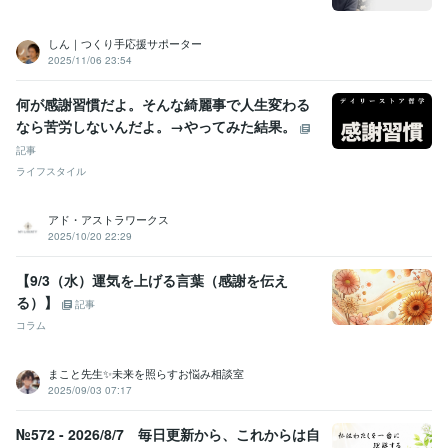
しん｜つくり手応援サポーター
2025/11/06 23:54
何が感謝習慣だよ。そんな綺麗事で人生変わる
なら苦労しないんだよ。→やってみた結果。
記事
ライフスタイル
アド・アストラワークス
2025/10/20 22:29
【9/3（水）運気を上げる言葉（感謝を伝え
る）】
記事
コラム
まこと先生✨未来を照らすお悩み相談室
2025/09/03 07:17
№572 - 2026/8/7 毎日更新から、これからは自