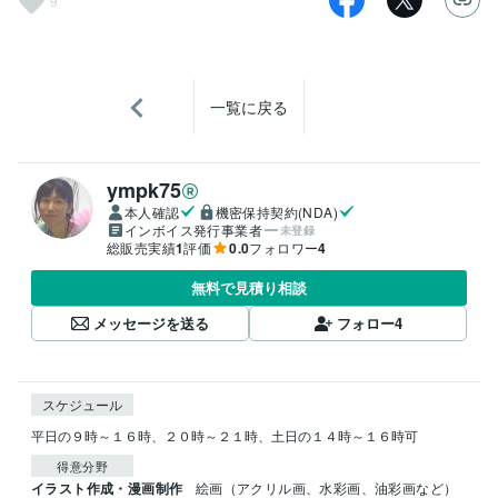
9
一覧に戻る
ympk75
本人確認
機密保持契約(NDA)
インボイス発行事業者
未登録
総販売実績
1
評価
0.0
フォロワー
4
無料で見積り相談
メッセージを送る
フォロー
4
スケジュール
平日の９時～１６時、２０時～２１時、土日の１４時～１６時可
得意分野
イラスト作成・漫画制作
絵画（アクリル画、水彩画、油彩画など）