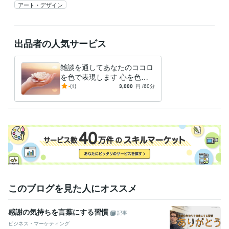
アート・デザイン
出品者の人気サービス
雑談を通してあなたのココロ
を色で表現します 心を色で
表現できる画家があなたのコ
-
(1)
3,000
円
/60分
コロを色で表現
このブログを見た人にオススメ
感謝の気持ちを言葉にする習慣
記事
ビジネス・マーケティング