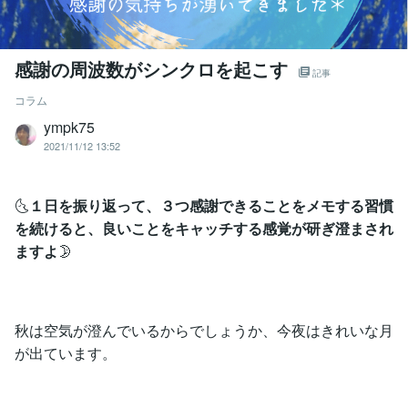
感謝の周波数がシンクロを起こす
記事
コラム
ympk75
2021/11/12 13:52
🌜
１日を振り返って、３つ感謝できることをメモする習慣
を続けると、良いことをキャッチする感覚が研ぎ澄まされ
ますよ
🌛
秋は空気が澄んでいるからでしょうか、今夜はきれいな月
が出ています。