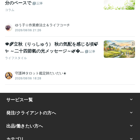
分のペースで
記事
コラム
ゆう子☆作業療法士＆ライフコーチ
2026/08/06 21:26
🍁🌾立秋（りっしゅう） 秋の気配を感じる頃🍃
✨ ～二十四節氣の光メッセージ～🌿...
記事
ライフスタイル
守護神タロット鑑定師だいだい☀️
2026/08/06 18:28