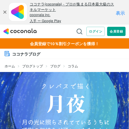
会員登録で10％割引クーポンを獲得！
ココナラブログ
ホーム
ブログトップ
ブログ
コラム