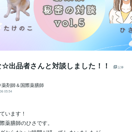
な☆出品者さんと対談しました！！
記事
＠薬剤師＆国際薬膳師
06 05:54
ています！
際薬膳師のひさです。