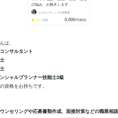
の悩み、お聴きします
たけのこ＠こころの地図屋
5,000
4.9
円
/60分
(104)
んは、
コンサルタント
士
士
ンシャルプランナー技能士2級
の資格をお持ちです。
ウンセリングや応募書類作成、面接対策などの職業相