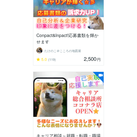
Conpact&Inpact!応募書類を輝か
せます
たけのこ＠こころの地図屋
2,500
5.0
円
(119)
キャリア相談～就職・転職・職場