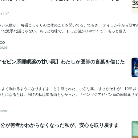
ィング
い人数が、 毎週こっそりAIに体のことを聞いてる。でもさ、 オイラが今から話すの
いな派手な話じゃない。もっと地味で、 もっと儲かりやすくて、 もっと個人...
CO
00:05
アゼピン系睡眠薬の甘い罠】わたしが医師の言葉を信じた
「よく眠れるようになりますよ」と手渡された、小さな薬。 まさかそれが、10年以
まりになるとは、当時の私は知る由もなかった。「ベンゾジアゼピン系の睡眠薬サイレ.
05:06
で自分が何者かわからなくなった私が、安心を取り戻すま