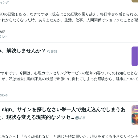
ィング
TSDの経験もある、なぎです🌿（現在はこの経験を乗り越え、毎日幸せを感じられ
かわからなくなった時、ありませんか。生活、仕事、人間関係でショックなことが起き.
め処
01:44
み、解決しませんか？
告知
ナオキです。今回は、心理カウンセリングサービスの追加内容ついてのお知らせとな
すが、私は過去に睡眠不足の状態で出張中に倒れてしまった経験から、睡眠について強
08:46
or a sign」サインを探しなさい🌟一人で抱え込んでしまうあ
、現状を変える現実的なメッセ...
記事
むあなたへ】「もう頑張れない」と感じた時に届いた、現状を変える小さなサイン