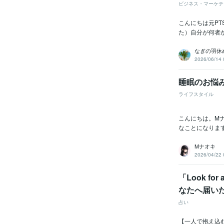
ビジネス・マーケテ
こんにちは元P
た）自分が何者
なぎの羽休
2026/06/14 
睡眠のお悩
ライフスタイル
こんにちは。M
なことになりま
Mナオキ
2026/04/22 
「Look f
なたへ届いた
占い
【一人で抱え込