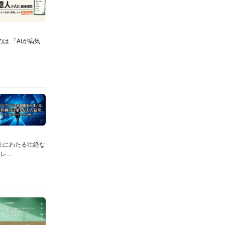
は 「AIが病気
上にわたる壮絶な
..