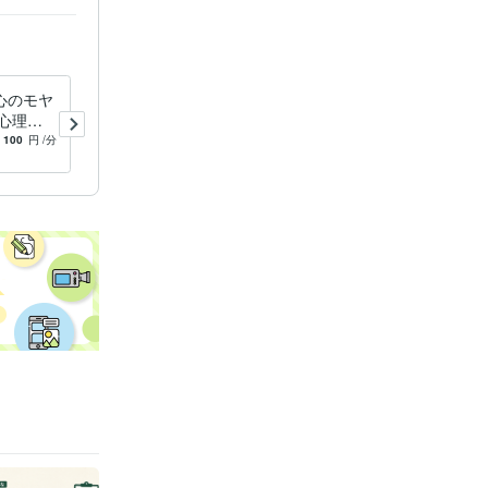
心のモヤ
公認心理師がカウンセリン
心理師
グ・メンタルケアします コ
ヤモヤを
コロ、体のお悩みなんでも相
100
円
/分
4.9
(13)
100
円
/分
談受けます！気軽に相談を♪