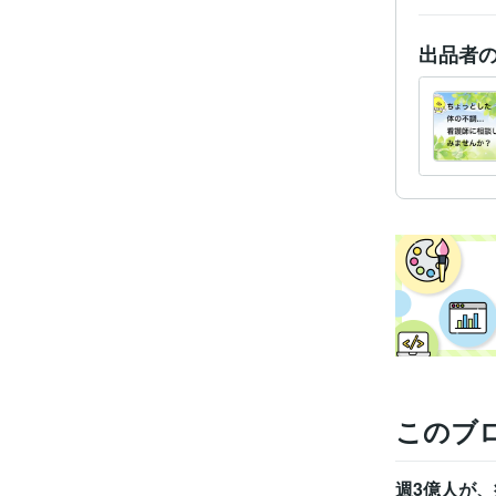
出品者
このブ
週3億人が、