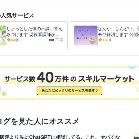
の人気サービス
ちょっとした体の不調…答え
なんか、しんどい。
みつけます 現役看護師があ
モヤ解消します 公認
なた方の体の不調の答えを一
が話を聞きます‼︎モ
5.0
(1)
100
円
/分
5.0
(1)
緒に探します!
ほどきます♪
ログを見た人にオススメ
病院より先にChatGPTに相談してる。これ、ヤバくな