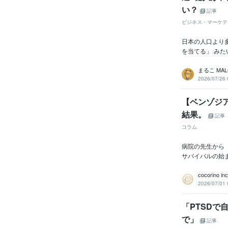
い？
記事
ビジネス・マーケテ
日本の人口より多
を当てる」 みた
まるこ MAL
2026/07/26 
【ベンゾジ
結果。
記事
コラム
病院の先生から
サバイバルの始
cocorino inc
2026/07/01 
「PTSD
で」
記事