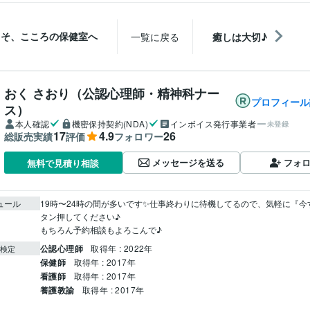
こそ、こころの保健室へ
一覧に戻る
癒しは大切♪
おく さおり（公認心理師・精神科ナー
プロフィール
ス）
本人確認
機密保持契約(NDA)
インボイス発行事業者
未登録
17
4.9
26
総販売実績
評価
フォロワー
メッセージを送る
フォ
無料で見積り相談
ュール
19時〜24時の間が多いです✨仕事終わりに待機してるので、気軽に『今
タン押してください♪

もちろん予約相談もよろこんで♪
公認心理師
取得年 : 2022年
検定
保健師
取得年 : 2017年
看護師
取得年 : 2017年
養護教諭
取得年 : 2017年