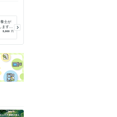
栄養士が
何でも質問OK！あなた専属
します
の管理栄養士になります 【1
で痩せ
週間】食事、ダイエット、栄
5,000
円
5.0
(5)
8,000
円
食事アド
養など日頃の疑問にお答えし
ます