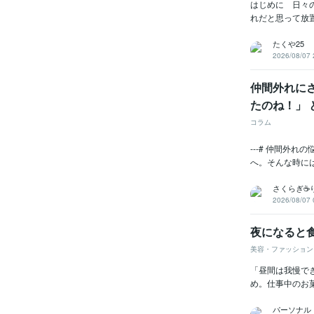
はじめに 日々
れだと思って放
たくや25
2026/08/07 
仲間外れに
たのね！」 
コラム
---# 仲間外
へ。そんな時に
さくらぎ☕
2026/08/07 
夜になると
美容・ファッション
「昼間は我慢で
め。仕事中のお
パーソナル