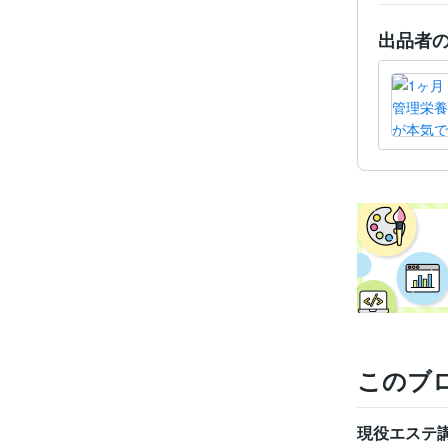
出品者
このブ
現役エステ