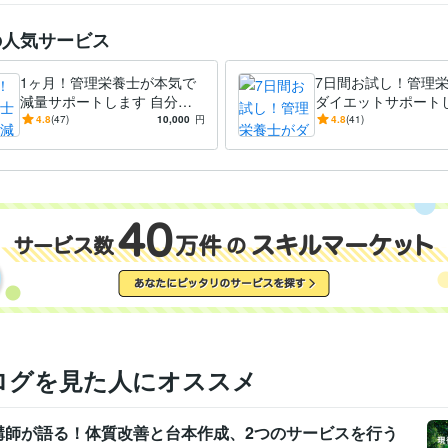
の人気サービス
1ヶ月！管理栄養士が本気で
7日間お試し！管理
減量サポートします 自分が
ダイエットサポート
食べたい食事でダイエット！
自分が食べたい食事
4.8
(47)
10,000
円
4.8
(41)
マンツーマンお食事アドバイ
る！マンツーマンの
ス
バイス
ログを見た人にオススメ
講師が語る！体質改善と台本作成、2つのサービスを行う