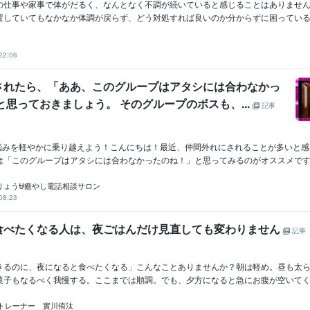
の仕事や家事で体がだるく、なんとなく不調が続いていると感じることはありませ
置していてもなかなか体調が戻らず、どう対処すれば良いのか分からずに困っている方
22:06
されたら、「ああ、このグループはアタシには合わなかっ
と思っておきましょう。 そのグループのボスも、...
記事
れの悩みを軽やかに乗り越えよう！こんにちは！最近、仲間外れにされることが多いと
は「このグループはアタシには合わなかったのね！」と思ってみるのがオススメです..
りょう⛎癒やし電話相談サロン
08:23
食べたくなる人は、夜ごはんだけ見直しても変わりません
記事
きるのに、夜になると食べたくなる」こんなことありませんか？朝は軽め。昼も太
菓子もなるべく我慢する。ここまでは順調。でも、夕方になると急にお腹が空いてくる
トレーナー 實川侑汰