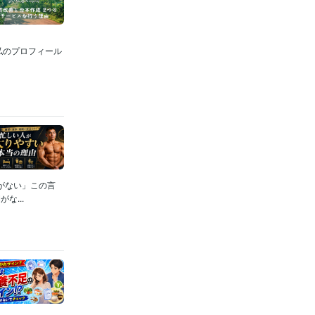
私のプロフィール
がない」この言
...