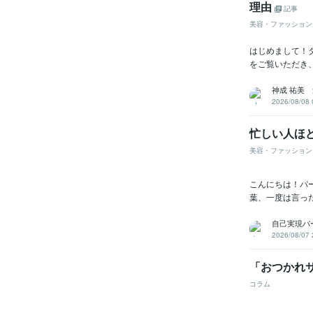
理由
記事
美容・ファッション
はじめまして！ダ
をご覧いただき
神成 祐美
2026/08/08 
忙しい人ほ
美容・ファッション
こんにちは！パ
葉、一度は言っ
自己実現パ
2026/08/07 
「おつかれ
コラム