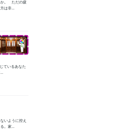
んか。 ただの疲
は非...
感じているあなた
.
らないように控え
。家...