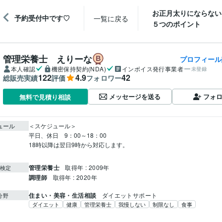
お正月太りにならない
予約受付中です♡
一覧に戻る
５つのポイント
管理栄養士 えりーな
プロフィール
本人確認
機密保持契約(NDA)
インボイス発行事業者
未登録
122
4.9
42
総販売実績
評価
フォロワー
メッセージを送る
フォ
無料で見積り相談
ュール
＜スケジュール＞

平日、休日　9：00～18：00

18時以降は翌日9時から対応します。

管理栄養士
取得年 : 2009年
検定
調理師
取得年 : 2020年
住まい・美容・生活相談
ダイエットサポート
分野
ダイエット
健康
管理栄養士
我慢しない
制限なし
食事