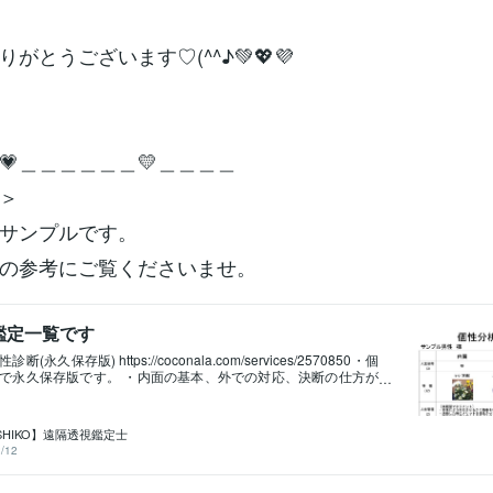
りがとうございます♡(^^♪💚💖💜
💗＿＿＿＿＿＿💛＿＿＿＿
＞
サンプルです。
の参考にご覧くださいませ。
鑑定一覧です
(永久保存版) https://coconala.com/services/2570850・個
で永久保存版です。 ・内面の基本、外での対応、決断の仕方が
診断(永久保存版) https://coconala.com/services/257085
てわかります、好きなこと、嫌いなこと、誉め言葉、タブーなど
カレンダー https://coconala.com/services/2613102◎運氣
SHIKO】遠隔透視鑑定士
で巡って来ます。 12日に2日間空亡12ケ月に2ｹ月空亡 12年に2
/12
す。 空亡(要注意日)とは ※空亡(ｸｳﾎﾞｳ)＝大殺界＝天中殺＝厄
＝運気が下がる時 ※空亡とは天が味方してくれない時です、病
通事故、交通違反などが起き命に重大な事になりやすいです。 ※