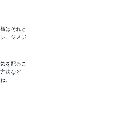
模様はそれと
ムシ、ジメジ
に気を配るこ
存方法など、
すね。