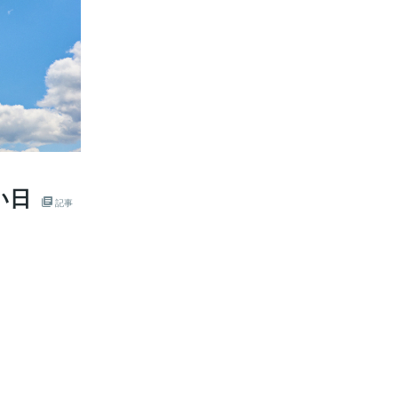
い日
記事