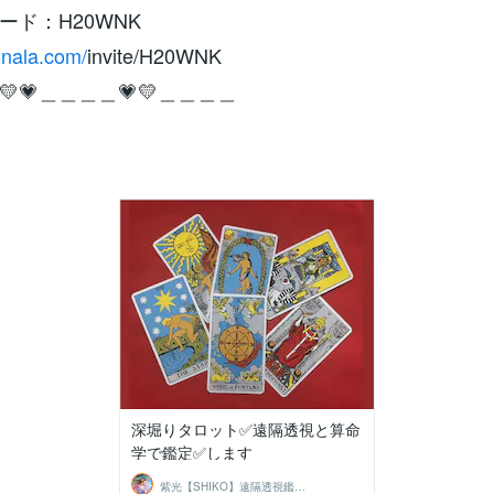
ード：H20WNK
欠如している状態を指してこれにより、その場所や方位が運気
な影響を与えます。 ※八方塞がりは360度塞がっていますが、唯
ころがあります、それは「上」です、この上とは、魂の成長す
onala.com/
invite/H20WNK
す。 魂の成長は『 333文字の言霊 』をお勧めいたします。 ※空
転職、事業、恋愛、結婚、他の事もうまく行きませんのでご注
💗＿＿＿＿💗💛＿＿＿＿
 ※大事な用事、契約、デートなどは日々のカレンダーの必ず良い
します。（赤枠省く） どうしても良くない日だったら発言や契
です。 ※空亡の年、空亡の月、空亡の日は特に注意すること。 ●
ンダーのベクトルです。 ◎5
深堀りタロット✅遠隔透視と算命
学で鑑定✅します
紫光【SHIKO】遠隔透視鑑定士