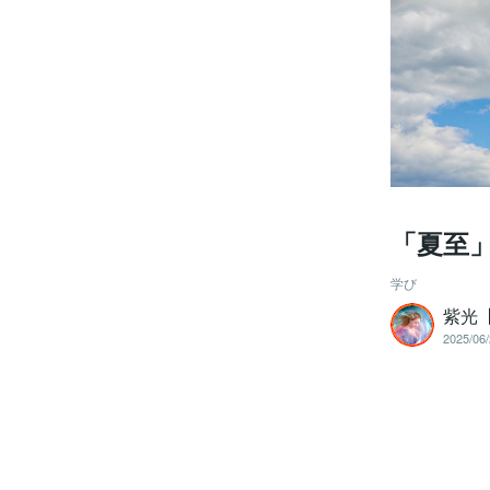
「夏至
学び
紫光【
2025/06/