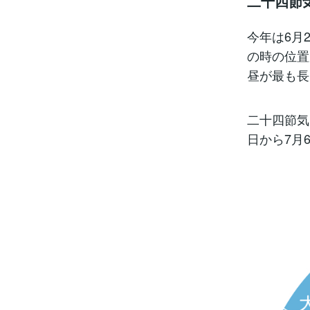
二十四節
今年は6月
の時の位置
昼が最も長
二十四節気
日から7月