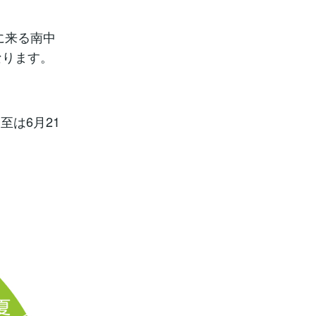
に来る南中
なります。
は6月21