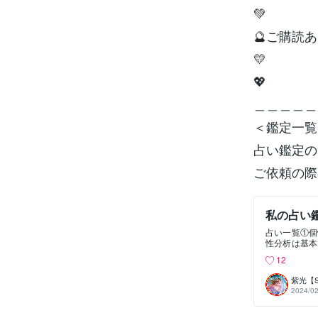
💚
🔮ご購読あ
💛
💖
＿＿＿＿＿
＜鑑定一覧
占い鑑定の
ご依頼の際
私の占い
占い一覧①個性診断
性分析は基本
わかります。②性格
12
0・性格や全
などです。 ③運氣
紫光【
運氣は12周期
2024/02
年間空亡が来ま
＝八方塞がり
気、怪我、交