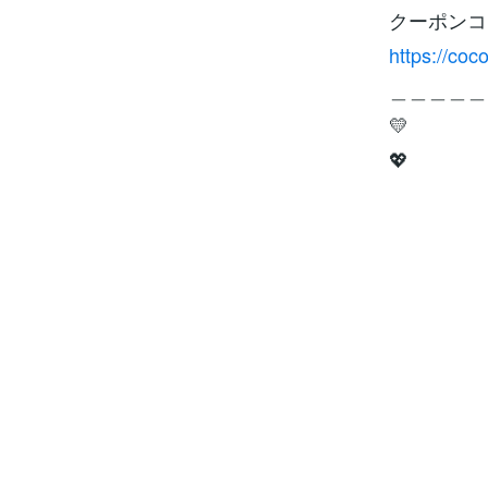
クーポンコ
吉気や生気が
や繁栄に不利
一開いてると
https://coc
る時期の事で
亡から始めた
＿＿＿＿＿
意ください。
日◎にお願い
💛
約は慎むこと
月の運氣カレ
💖