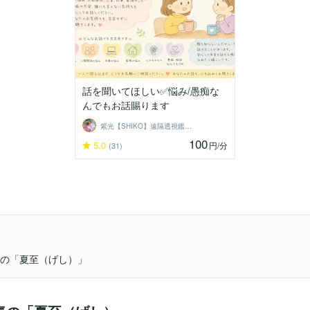
話を聞いてほしい✅悩み/愚痴な
んでもお話賜ります
紫光【SHIKO】遠隔透視鑑定士
100
5.0
円
/分
(31)
の「夏至（げし）」