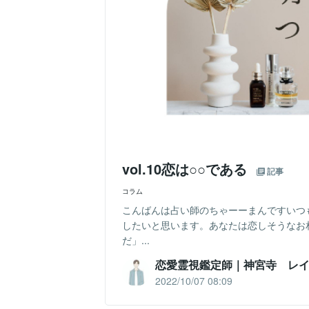
vol.10恋は○○である
記事
コラム
こんばんは占い師のちゃーーまんですいつ
したいと思います。あなたは恋しそうなお
だ」...
恋愛霊視鑑定師｜神宮寺 レ
2022/10/07 08:09