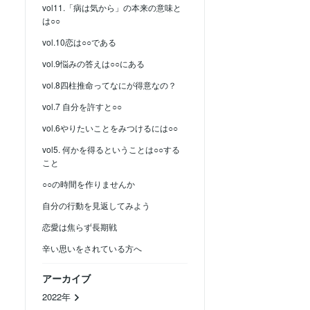
vol11.「病は気から」の本来の意味と
は○○
vol.10恋は○○である
vol.9悩みの答えは○○にある
vol.8四柱推命ってなにが得意なの？
vol.7 自分を許すと○○
vol.6やりたいことをみつけるには○○
vol5. 何かを得るということは○○する
こと
○○の時間を作りませんか
自分の行動を見返してみよう
恋愛は焦らず長期戦
辛い思いをされている方へ
アーカイブ
2022年