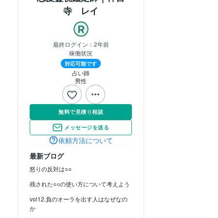
寺 レイ
最終ログイン：
2年前
稼働状況
対応可能です
占い師
男性
無料で見積り相談
メッセージを送る
依頼方法について
最新ブログ
怒りの反対は○○
残された○○の使い方について考えよう
vol12.負のオーラを出す人はなぜなの
か