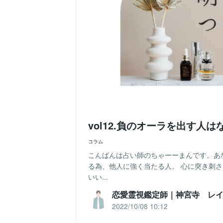
vol12.負のオーラを出す人
コラム
こんばんは占い師のちゃーーまんです。あ
る為、他人に強く当たる人。 心に突き刺
いい...
恋愛霊視鑑定師｜神宮寺 レ
2022/10/08 10:12