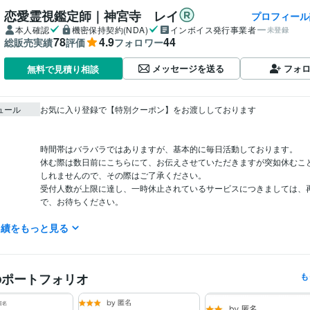
恋愛霊視鑑定師｜神宮寺 レイ
プロフィール
本人確認
機密保持契約(NDA)
インボイス発行事業者
未登録
78
4.9
44
総販売実績
評価
フォロワー
メッセージを送る
フォ
無料で見積り相談
ュール
お気に入り登録で【特別クーポン】をお渡ししております

時間帯はバラバラではありますが、基本的に毎日活動しております。

休む際は数日前にこちらにて、お伝えさせていただきますが突如休むこ
しれませんので、その際はご了承ください。

受付人数が上限に達し、一時休止されているサービスにつきましては、
で、お待ちください。

実績をもっと見る
順番に購入された方から

返信していってます。

満枠の際はお返事が遅くなることは

ご了承くださいませ。
のポートフォリオ
も
ココナラ初出品
ココナラ初登録
ココナラ初めてのご購入様
ココナ
歴
ンク】レギュラー入り
ココナラ10件購入されました
ココナラ初平