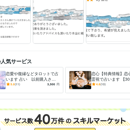
4.8以上
ココナラ【出品ランク】シルバーランク
ココナラ【出品ラ
ナランク
心理カウンセラー
取得年 : 2017年
検定
占い師
取得年 : 2014年
占い
あの人との恋愛占い
未来と乗り越える試練の鑑定
人には言い
分野
愛についての占い
金運上昇
健康占い
占い
霊視
霊視鑑定
金運
恋
恋愛
恋の行方
同性愛
未来
健
占い
恋心・想い占い
占い
スピリチュアル
占い師
カウンセリング
恋心
本気
想い
の人気サービス
恋愛や復縁などタロットで占
恋心【特典情報】恋
います 占い 以前購入され
霊視で占います 【3
た方のための商品
専門】大切なあの人
5.0
(11)
3,500
円
4.6
(10)
りたいですよね？