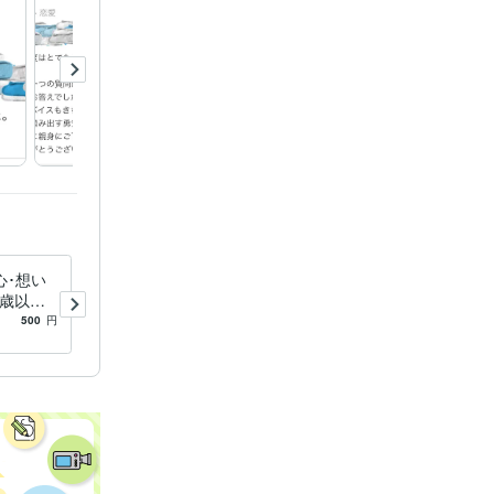
ンク】プラチ
づらい同性
康
心･想い
誰にも言えない同性愛のお悩
0歳以上
みタロットで解決します 本
の恋心知
気で同性愛の悩みを解決した
500
円
5.0
(4)
500
円
い人のみ占います