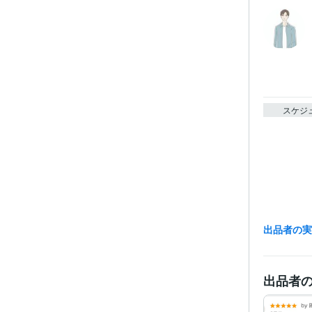
スケジ
出品者の
出品者
受賞