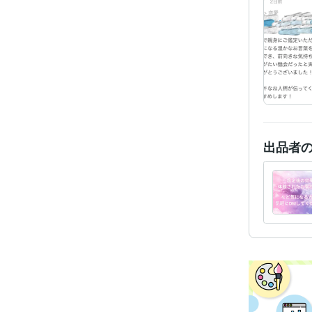
資格・
得意
出品者