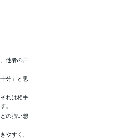
す。
中、他者の言
で十分」と思
、それは相手
ます。
ほどの強い想
。
付きやすく、