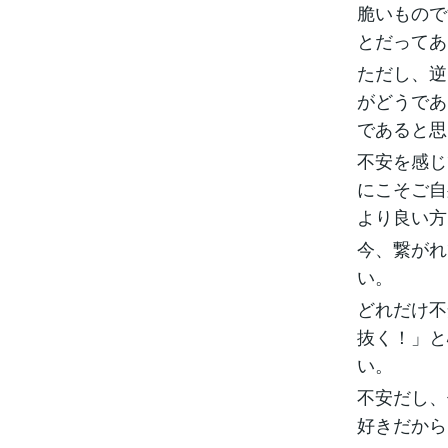
脆いもので
とだってあ
ただし、逆
がどうであ
であると思
不安を感じ
にこそご自
より良い方
今、繋がれ
い。
どれだけ不
抜く！」と
い。
不安だし、
好きだから