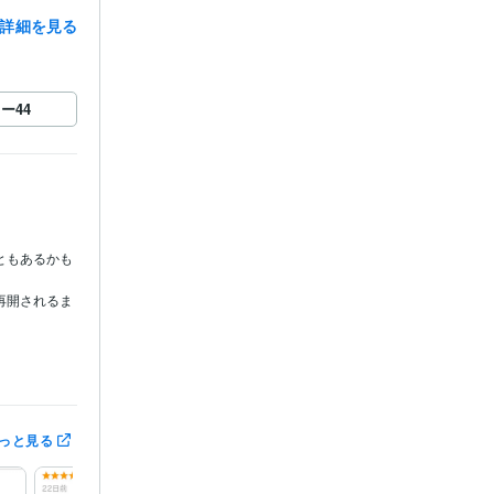
詳細を見る
ロー
44
ともあるかも
再開されるま
っと見る
ラ【出品者ラ
均評価点平均