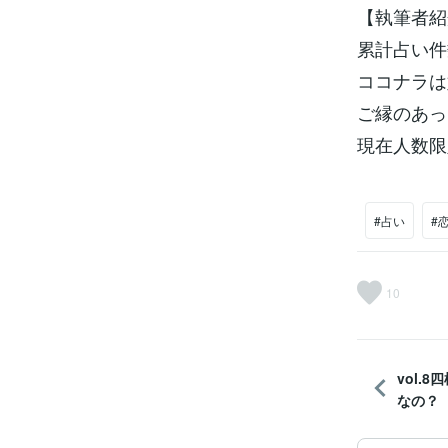
【執筆者紹
累計占い件
ココナラは
ご縁のあっ
現在人数限
#占い
#
10
vol.
なの？