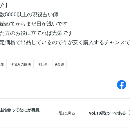
介】
数5000以上の現役占い師
始めてからまだ日が浅いです
た方のお役に立てれば光栄です
定価格で出品しているので今が安く購入するチャンス
恋愛
#悩みの解決
#仕事
#金運
8四柱推命ってなにが得意
一覧に戻る
vol.10恋は○○である