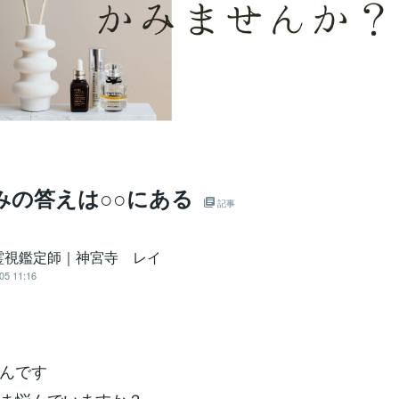
9悩みの答えは○○にある
記事
霊視鑑定師｜神宮寺 レイ
05 11:16
んです