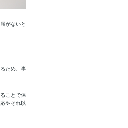
業届がないと
なるため、事
することで保
対応やそれ以