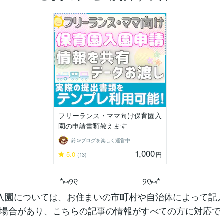
フリーランス・ママ向け保育園入
園の申請書類教えます
鈴＠ブログを楽しく運営中
1,000
5.0
円
(13)
*⑅︎୨୧┈︎┈︎┈︎┈︎┈︎┈︎┈┈︎┈︎┈︎┈︎┈︎୨୧⑅︎*
入園については、お住まいの市町村や自治体によって記
場合があり、こちらの記事の情報がすべての方に対応