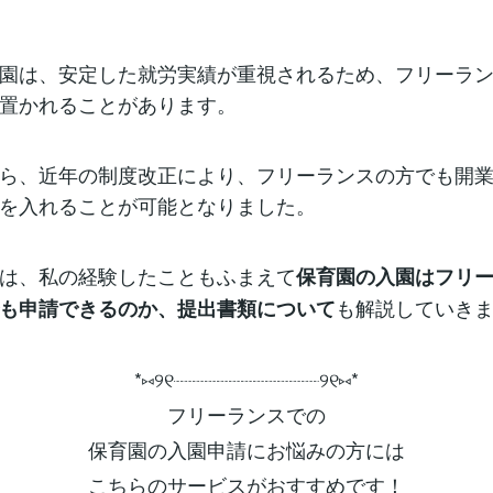
園は、安定した就労実績が重視されるため、フリーラ
置かれることがあります。
ら、近年の制度改正により、フリーランスの方でも開
を入れることが可能となりました。
は、私の経験したこともふまえて
保育園の入園はフリ
も解説していき
も申請できるのか、提出書類について
*⑅︎୨୧┈︎┈︎┈︎┈︎┈︎┈︎┈┈︎┈︎┈︎┈︎┈︎୨୧⑅︎*
フリーランスでの
保育園の入園申請にお悩みの方には
こちらのサービスがおすすめです！