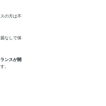
ンスの方は不
業届なしで保
ーランスが開
ます。