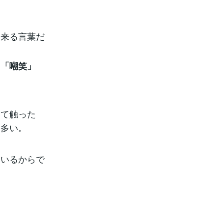
て来る言葉だ
と「嘲笑」
いて触った
に多い。
ているからで