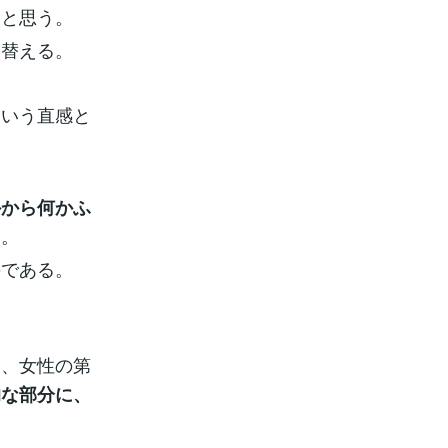
ると思う。
り替える。
という直感と
外から何かふ
る。
のである。
、女性の第
る
的な部分に、