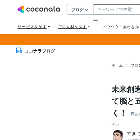
ココナラブログ
ホーム
ブロ
未来創
て脳と
く！
記
占い
すき
2023/04/