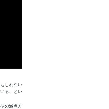
かもしれない
ている、とい
現型の減点方