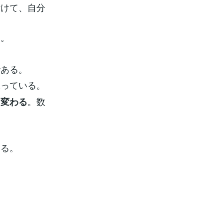
付けて、自分
う。
である。
思っている。
。数
ロ変わる
ある。
」