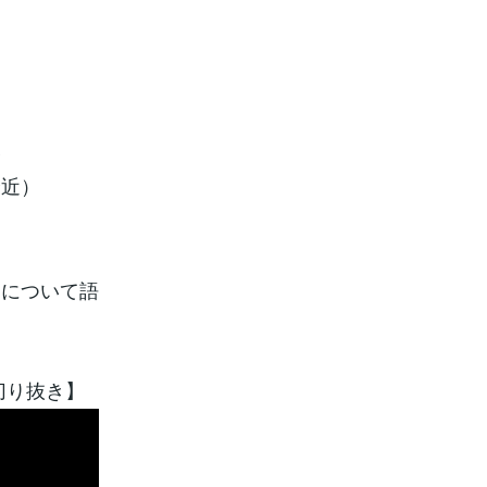
い
最近）
？
」について語
切り抜き】