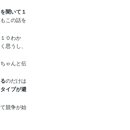
１を聞いて１
型もこの話を
ら１０わか
しく思うし、
、ちゃんと伝
のだけは
ける
２タイプが避
いて競争が始