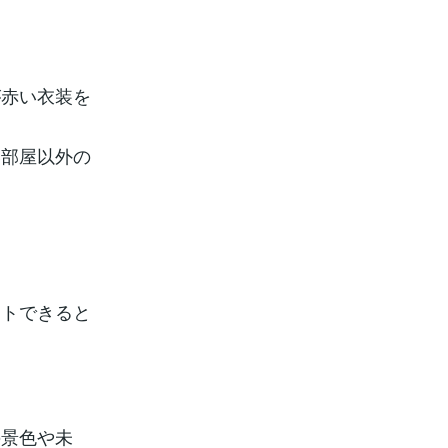
が赤い衣装を
い部屋以外の
ットできると
の景色や未