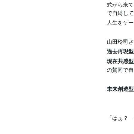
式から来て
で自縛して
人生をゲー
山田玲司さ
過去再現型
現在共感型
の賛同で自
未来創造型
「はぁ？ 