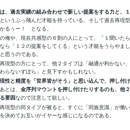
は、過去実績の組み合わせで新しい提案をする力と、
というぶっ飛んだ才能を持っている。そして過去再現
かるぅー！ となる。
の俺や、現在共感型の６割の人にとって、「１聞いた
なら「１２の提案をしてくる」という才能をうらやま
と思うのである。
再現型の方にとって、他２タイプは「融通が利かない
わらないずぼら」と見下すかもしれない。
現性と精度を「世界皆がそう」と思い込んで、押し付
あとは、
金序列マウントを押し付けたりするのも、他
なので注意して欲しい。
る要因
再現型の同タイプが被ると、すぐに「同族意識」が働
を決めてお互いがイヤーな感じになるのである。