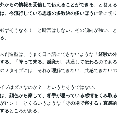
、と答え
外からの情報を受信して伝えることができる
に常に切
は、今流行している思想の多数決の多いほう
必ずそうなる！ と断言はしない。その傾向が強い、
る。
来創造型は、うまく日本語にできないような
「経験の
が、共通して伝わるのであ
する」「降って来る」感覚
の２タイプには、それが理解できない、共感できない
イプはダメなのか？ というとそうではない。
は、顔色から察して、相手が思っている感情をくみ取
がピン！ とくるいうような
「その場で察する」直感
ところがある。
する