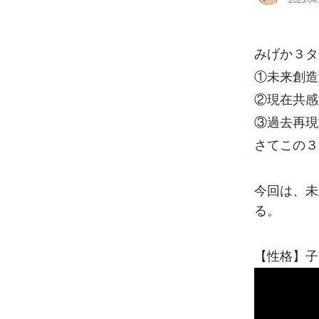
みげか３タ
①未来創造
②現在共感
③過去再現
さてこの３
今回は、未
る。
【性格】子