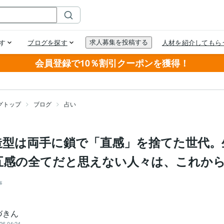
会員登録で10％割引クーポンを獲得！
グトップ
ブログ
占い
造型は両手に鎖で「直感」を捨てた世代。
五感の全てだと思えない人々は、これか
事
づきん
26 04:24