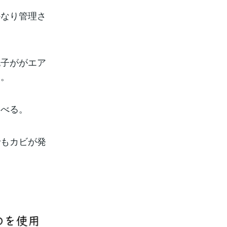
かなり管理さ
胞子ががエア
す。
食べる。
でもカビが発