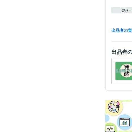
資格・
出品者の
出品者
得意