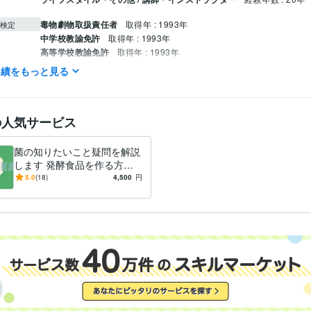
毒物劇物取扱責任者
取得年 : 1993年
検定
中学校教諭免許
取得年 : 1993年
高等学校教諭免許
取得年 : 1993年
食品衛生管理者
取得年 : 1993年
実績をもっと見る
食品衛生責任者
取得年 : 1993年
有機溶剤作業主任者
取得年 : 2007年
アロマテラピー検定1級
取得年 : 2005年
の人気サービス
ボイラー取扱技能者
取得年 : 2005年
住まい・美容・生活相談
発酵食品など菌の話とことん語り、答えま
分野
菌の知りたいこと疑問を解説
食生活
します 発酵食品を作る方、
食べる方へ、欠かせない
5.0
(18)
4,500
円
「菌」の事解説します