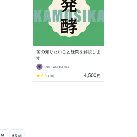
菌の知りたいこと疑問を解説しま
す
599 KAMOSHIKA
4,500
5.0
円
(18)
発酵
#食品