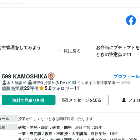
衛生管理をしてみよう
お弁当にプチトマトを
一覧に戻る
ときの注意点＃11
599 KAMOSHIKA
プロフィール
本人確認
機密保持契約(NDA)
インボイス発行事業者
未登録
22
5.0
11
総販売実績
評価
フォロワー
メッセージを送る
フォ
無料で見積り相談
ュール
授業が忙しくないときは随時対応いたします。
研究・開発・設計 / 研究・開発
経験年数 : 29年
職種
士業・専門職 / 教授・准教授・大学講師
経験年数 : 10年
ライフスタイル・その他 / 講師・インストラクター
経験年数 : 20年