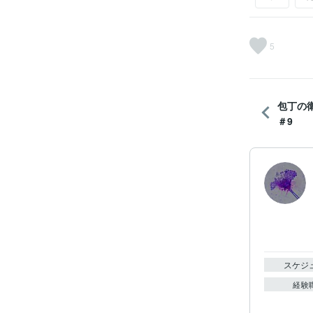
5
包丁の
＃9
スケジ
経験