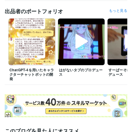
ITコーディネータ（ITC）
取得年 : 2014年
出品者のポートフォリオ
もっと見る
得意分野
ビジネス代行・事務代行
コラムの執筆
ビジネス代行
集客・マーケティング相談
ウェビナー講師代行
経営・AI・DX
学歴
日本大学
1985年3月 ~ 1989年2月
ChatGPT-4を用いたキャラ
はがないタブのプロデュー
すーぱーそに
クターチャットボットの開
ス
デュース
発
このブログを見た人にオススメ