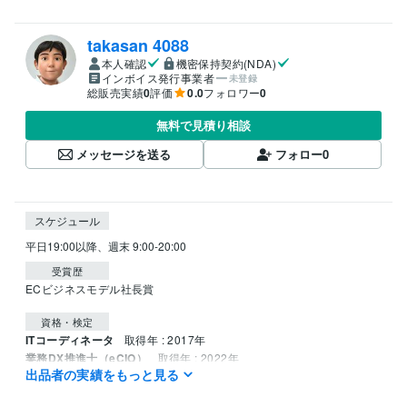
takasan 4088
本人確認
機密保持契約(NDA)
インボイス発行事業者
未登録
総販売実績
0
評価
0.0
フォロワー
0
無料で見積り相談
メッセージを送る
フォロー
0
スケジュール
平日19:00以降、週末 9:00-20:00
受賞歴
ECビジネスモデル社長賞
資格・検定
ITコーディネータ
取得年 : 2017年
業務DX推進士（eCIO）
取得年 : 2022年
出品者の実績をもっと見る
TOEIC 735
取得年 : 2007年
Globis CBA
取得年 : 2005年