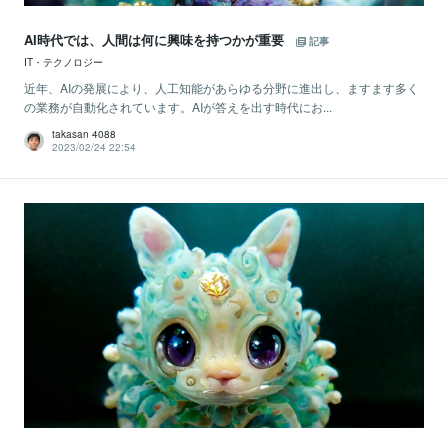
AI時代では、人間は何に興味を持つかが重要
記事
IT・テクノロジー
近年、AIの発展により、人工知能があらゆる分野に進出し、ますます多く
の業務が自動化されています。AIが答えを出す時代にお...
takasan 4088
2023/02/24 22:54