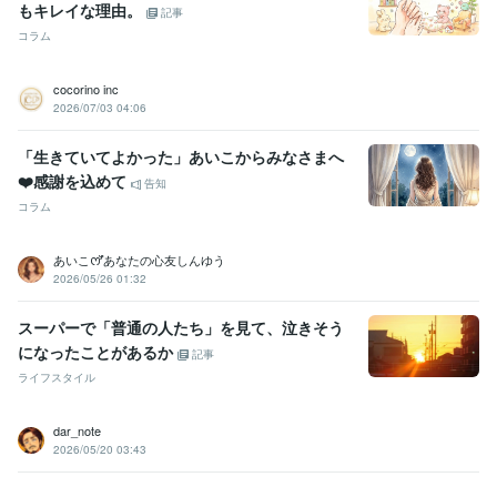
その他ツール
もキレイな理由。
記事
ソーシャルワーク:21年
うつ経験:13年
ココナラ出品:5年
音声配信:3年
コラム
ギター弾き語り 永遠の初心者:27年
シータヒーリング®︎:1年
得意分野
cocorino inc
悩み相談・カウンセリング
お悩み相談・話し相手・愚痴聞き
性格診
2026/07/03 04:06
断
考え方のクセ診断
交換日記（１週間〜）
認知行動療法
問題解決
技能法
元気回復行動プラン(WRAP)
シータヒーリング®
「生きていてよかった」あいこからみなさまへ
うつ
悩み相談
福祉
家族
人間関係
心の病
夫婦
仕事
❤️感謝を込めて
告知
認知行動療法
シータヒーリング
コラム
ビジネス代行・事務代行
ココナラ出品のコンサル・コーチング
シー
タヒーリング®
ココナラ
カウンセリング
ビジネス
起業
副業
出品
集客
あいこꯁꯧあなたの心友しんゆう
悩み相談
シータヒーリング
コンサル
2026/05/26 01:32
学歴
スーパーで「普通の人たち」を見て、泣きそう
武蔵大学
1997年3月 ~ 2001年2月
になったことがあるか
記事
ライフスタイル
dar_note
2026/05/20 03:43