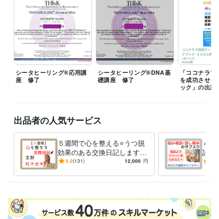
夜19時前後に対応可能、深夜帯は対応不可のことが多いです。

（メッセージにてお問い合わせいただければ、細かい時間設定をお打ち
合わせの上、「待機中」に設定させていただきます）

（電話相談の「予約」は、毎時「00分」または「30分」しか受付できま
せんのでご注意ください。例えば10時10分とか、22時45分といったご予
約はできないシステムになっております。10時や22時30分という形での
ご予約となってしまいます。事前にダイレクトメッセージでお問い合わ
シータヒーリング®応用講
シータヒーリング®DNA基
「ココナラで
せいただければ、細かい時間設定で「待機」することも可能です）

座 修了
礎講座 修了
を成功させる
ック」の出版
※下記のリンクより、無料登録して電話番号認証するとココナラより100
0ポイントプレゼントされます。

よかったらご活用ください。

出品者の人気サービス
https://coconala.com/invite/4F26V
経験職種
５週間で心を整える⭐うつ脱
４週
ライフスタイル・その他 / 占い師
経験年数 : 1年
効果のある交換日記します
談・
ライフスタイル・その他 / カウンセラー・コーチ
経験年数 : 20年
【通常版】気持ちを吐き出
『対
5.0
(131)
12,000
円
5.0
ライフスタイル・その他 / その他
経験年数 : 2年
す、習慣化❗
派』
サブ
職歴
社会福祉協議会
2002年4月 ~ 2004年12月
障害者就労支援機関
2005年1月 ~ 現在
ココナラ
2018年12月 ~ 現在