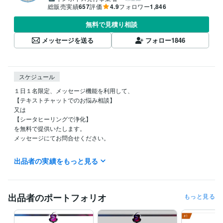
総販売実績
657
評価
4.9
フォロワー
1,846
無料で見積り相談
メッセージを送る
フォロー
1846
スケジュール
１日１名限定、メッセージ機能を利用して、

【テキストチャットでのお悩み相談】

又は

【シータヒーリングで浄化】

を無料で提供いたします。

メッセージにてお問合せください。

出品者の実績をもっと見る
ご質問・ご要望などはぜひメッセージでお寄せください。

ココナラブログ不定期で更新中です♪

毎日チェックしていますので、最短1時間以内どんなに遅くとも24時間
出品者のポートフォリオ
もっと見る
以内にはお返事させていただきます！

☆電話相談の予定☆
