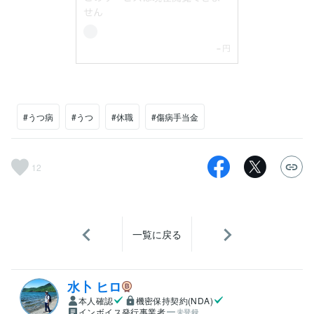
#うつ病
#うつ
#休職
#傷病手当金
12
一覧に戻る
水卜 ヒロ
本人確認
機密保持契約(NDA)
インボイス発行事業者
未登録