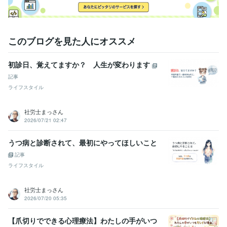
Kindle
2021年2月 ~ 現在
stand.fm
2021年4月 ~ 現在
シータヒーリング®︎
2023年3月 ~ 現在
このブログを見た人にオススメ
受賞歴
ココナラプラチナランク45か月継続
「ココナラカウンセラーの出品
術」
「ココナラで相談サービスを成功させる出品ワークブック」
Ki
初診日、覚えてますか？ 人生が変わります
ndle オークション・eコマースランキング１位
Kindle 小規模ビジネ
記事
スに関する電子書籍ランキング１位
ライフスタイル
資格・検定
ホームヘルパー2級養成研修修了
取得年 : 2002年
社労士まっさん
社会福祉士
取得年 : 2006年
2026/07/21 02:47
精神保健福祉士
取得年 : 2012年
ストレスチェック実施者養成研修修了
取得年 : 2016年
うつ病と診断されて、最初にやってほしいこと
普通自動車運転免許
取得年 : 2000年
記事
シータヒーリング®DNA基礎
取得年 : 2023年
ライフスタイル
シータヒーリング®DNA応用
取得年 : 2023年
ホームヘルパー2級
取得年 : 2001年
社会福祉士
取得年 : 2005年
社労士まっさん
2026/07/20 05:35
精神保健福祉士
取得年 : 2011年
普通自動車第一種運転免許
取得年 : 1999年
【爪切りでできる心理療法】わたしの手がいつ