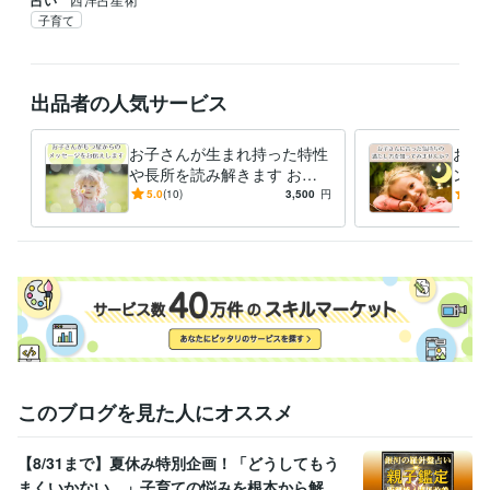
子育て
出品者の人気サービス
お子さんが生まれ持った特性
お子
や長所を読み解きます お子
ント
さんの個性の伸ばし方やお子
んの
5.0
(10)
3,500
円
5.0
さんに合った対応法がわかり
具体
ます
このブログを見た人にオススメ
【8/31まで】夏休み特別企画！「どうしてもう
まくいかない…」子育ての悩みを根本から解