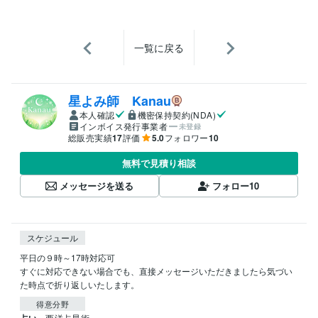
一覧に戻る
星よみ師 Kanau
本人確認
機密保持契約(NDA)
インボイス発行事業者
未登録
総販売実績
17
評価
5.0
フォロワー
10
無料で見積り相談
メッセージを送る
フォロー
10
スケジュール
平日の９時～17時対応可

すぐに対応できない場合でも、直接メッセージいただきましたら気づい
た時点で折り返しいたします。
得意分野
占い
西洋占星術