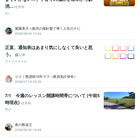
消...
告知
占い
紫園美月☆銀河の羅針盤で導く人生のナビ
2026/08/05 10:24
正直、通知表はあまり気にしなくて良いと思
う。
記事
ライフスタイル
りり｜塾講師10年ママ（教員免許保有）
2026/07/18 03:25
7/1 今週のレッスン開講時間帯について (午前5
時現在)
告知
学び
夜の数楽王
2026/06/30 19:09