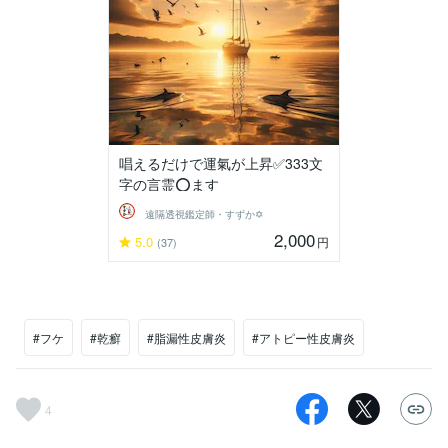
唱えるだけで運氣が上昇✅333文
字の言霊⭕ます
遠隔透視鑑定師・すずか✡
2,000
5.0
円
(37)
#フケ
#乾癬
#脂漏性皮膚炎
#アトピー性皮膚炎
4