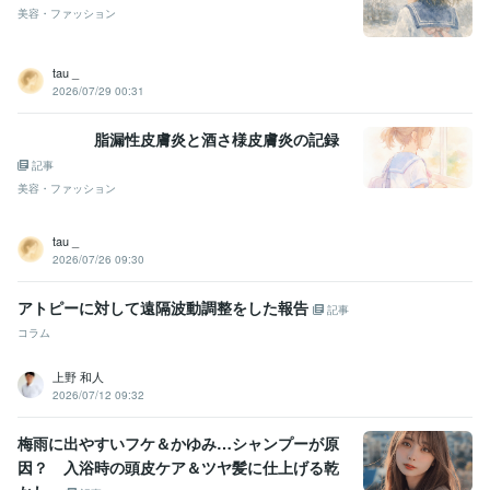
美容・ファッション
tau _
2026/07/29 00:31
脂漏性皮膚炎と酒さ様皮膚炎の記録
記事
美容・ファッション
tau _
2026/07/26 09:30
アトピーに対して遠隔波動調整をした報告
記事
コラム
上野 和人
2026/07/12 09:32
梅雨に出やすいフケ＆かゆみ…シャンプーが原
因？ 入浴時の頭皮ケア＆ツヤ髪に仕上げる乾