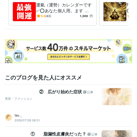
運氣（運勢）カレンダーです
RV
✅⭕あなた個人用。ます ❤️
⭕サ
大事な事は良き日を！悪い日
強力
5.0
(43)
1,000
円
5.0
を選ぶとトラブルが付きまと
い物
う✅
授
このブログを見た人にオススメ
② 広がり始めた症状
記事
美容・ファッション
tau _
2026/07/28 08:01
① 脂漏性皮膚炎だった？
記事