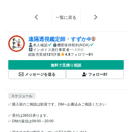
一覧に戻る
遠隔透視鑑定師・すずか✡
本人確認
機密保持契約(NDA)
インボイス発行事業者
未登録
総販売実績
121
評価
4.9
フォロワー
81
無料で見積り相談
メッセージを送る
フォロー
81
スケジュール
✅ 購入前のご相談は歓迎です。DMへお書込みご相談ください

✅ 受付は365日承ります。

✅ DMの返信は09:00～20:00

✅ 初めての方は割引クーポンは下記URLから(^^♪
