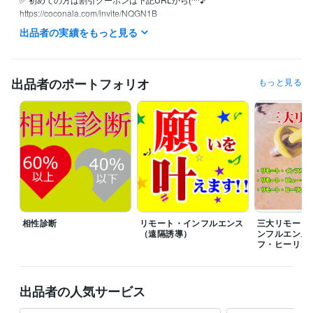
https://coconala.com/invite/NQGN1B

ご注文には順番にお返事差し上げております。

出品者の実績をもっと見る
✅ 詳細に鑑定し文章でお届け致します。

✅ 高評価はすごくすごく嬉しく大喜びします(^^♪
出品者のポートフォリオ
もっと見る
経験職種
コンサルタント / 組織・人事コンサルタント
経験年数 : 7年
得意分野
占い
算命学・統計学・ユング心理学Loop理論
算命学
復縁
鬱
弱メンタル
占い
恋愛
相性
ふくえん
悩み相談・カウンセリング
リモート・インフルエンス（遠隔誘導）
パラレルワールド
引寄せ
リモート・インフルエ
遠隔誘導
復縁
ふくえん
恋愛
婚活
縁結び
相性診断
リモート・インフルエンス
三大リモート
（遠隔誘導）
ンフルエンス
フ・ヒーリン
出品者の人気サービス