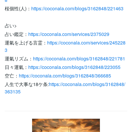
桜個性(人)：
https://coconala.com/blogs/3162848/221463
占い>
占い鑑定：
https://coconala.com/services/2375029
運氣を上げる言霊：
https://coconala.com/services/245228
3
運氣リズム：
https://coconala.com/blogs/3162848/221781
日々運氣：
https://coconala.com/blogs/3162848/223055
空亡：
https://coconala.com/blogs/3162848/366685
人生で大事な18ケ条:
https://coconala.com/blogs/3162848/
363135