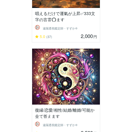
唱えるだけで運氣が上昇✅333文
字の言霊⭕ます
遠隔透視鑑定師・すずか✡
2,000
5.0
円
(37)
復縁/恋愛/相性/結婚/離婚/可能か
全て答えます
遠隔透視鑑定師・すずか✡