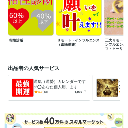
得意分野
占い
算命学・統計学・ユング心理学Loop理論
算命学
復縁
鬱
弱メンタル
占い
恋愛
相性
ふくえん
悩み相談・カウンセリング
リモート・インフルエンス（遠隔誘導）
パラレルワールド
引寄せ
リモート・インフルエ
遠隔誘導
復縁
ふくえん
恋愛
婚活
縁結び
相性診断
リモート・インフルエンス
三大リモート
（遠隔誘導）
ンフルエンス
フ・ヒーリン
出品者の人気サービス
運氣（運勢）カレンダーです
RV
✅⭕あなた個人用。ます ❤️
⭕サ
大事な事は良き日を！悪い日
強力
5.0
(43)
1,000
円
5.0
を選ぶとトラブルが付きまと
い物
う✅
授