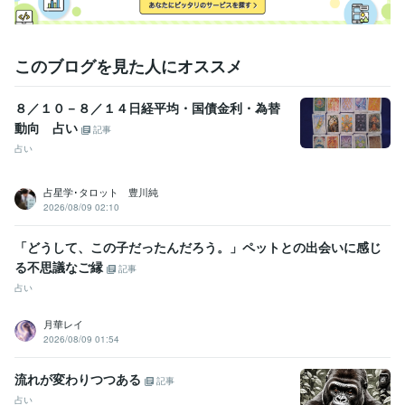
このブログを見た人にオススメ
８／１０－８／１４日経平均・国債金利・為替
動向 占い
記事
占い
占星学･タロット 豊川純
2026/08/09 02:10
「どうして、この子だったんだろう。」ペットとの出会いに感じ
る不思議なご縁
記事
占い
月華レイ
2026/08/09 01:54
流れが変わりつつある
記事
占い