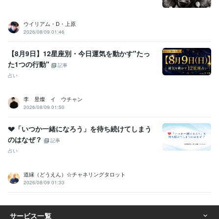
ウイリアム・D・上原
2026/08/09 01:46
【8月9日】12星座別・今日運気を動かす"たっ
た1つの行動"
記事
占い
李 昱燦 イ ウチャン
2026/08/09 01:50
💔「いつか一緒になろう」を待ち続けてしまう
のはなぜ？
記事
占い
道縁（どうえん）☆チャネリングタロット
2026/08/09 01:33