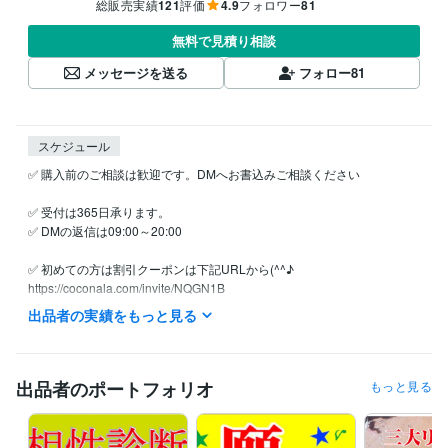
総販売実績
121
評価
4.9
フォロワー
81
無料で見積り相談
メッセージを送る
フォロー
81
スケジュール
✅ 購入前のご相談は歓迎です。DMへお書込みご相談ください

✅ 受付は365日承ります。

✅ DMの返信は09:00～20:00

✅ 初めての方は割引クーポンは下記URLから(^^♪

https://coconala.com/invite/NQGN1B

ご注文には順番にお返事差し上げております。

出品者の実績をもっと見る
✅ 詳細に鑑定し文章でお届け致します。

✅ 高評価はすごくすごく嬉しく大喜びします(^^♪
出品者のポートフォリオ
もっと見る
経験職種
コンサルタント / 組織・人事コンサルタント
経験年数 : 7年