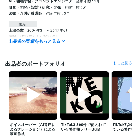
AI・機械学習 / プロンプトエンジニア
経験年数 : 1年
研究・開発・設計 / 研究・開発
経験年数 : 6年
医療・介護 / 看護師
経験年数 : 3年
職歴
上場企業
2004年3月 ~ 2017年6月
病院
2017年7月 ~ 2022年5月
出品者の実績をもっと見る
製造業（鉄加工）
2020年10月 ~ 2021年9月
介護事業所（通所介護・訪問看護ステーション）
2020年3月 ~ 現在
fm23
2019年4月 ~ 現在
fm23デザイン
2022年3月 ~ 現在
出品者のポートフォリオ
もっと見る
研究所
2023年1月 ~ 2026年1月
病院
2026年4月 ~ 現在
受賞歴
医療施設で販売する商品のパッケージデザイン（最優秀賞）
DTM部A
udiostock研究科（noteマガジン）
【たまゆらの里】バーベキューや
宿泊料金、予約方法をご紹介！
地元の観光パンフレットデザイン
資格・検定
保健師
取得年 : 2003年
ボイスオーバー（AI音声に
TikTok3,300件で使われて
TikTok7,2
看護師
取得年 : 2003年
よるナレーション）による
いる著作権フリーBGM
ている著作権
衛生管理者
取得年 : 2003年
動画作成