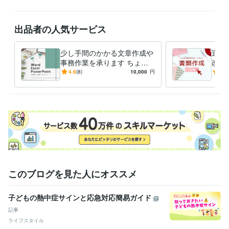
ビジネス・クリエイティブツール
Excel:20年
PowerPoint:10年
Word:20年
ChatGPT:2年
iMovie:5年
出品者の人気サービス
Vrew:1年
VLLO:3年
Google スプレッドシート:10年
Canva:5年
GarageBand:5年
iZotope RX:1年
少し手間のかかる文章作成や
運営
その他ツール
事務作業を承ります ちょっ
改訂
Copilot:2年
とした表作成、通知文やマニ
運営
4.9
(8)
10,000
円
5.0
ュアルも作成可能！
資料
得意分野
さい
ライティング・翻訳
マニュアル制作
このブログを見た人にオススメ
子どもの熱中症サインと応急対応簡易ガイド
記事
ライフスタイル