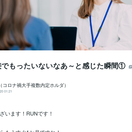
接でもったいないなあ～と感じた瞬間①
N（コロナ禍大手複数内定ホルダ）
20 01:21
ざいます！RUNです！