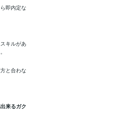
なら即内定な
なスキルがあ
す。
き方と合わな
現出来るガク