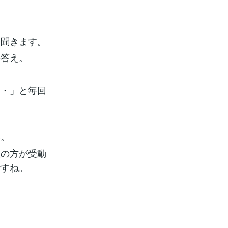
く聞きます。
の答え。
・・」と毎回
い。
人の方が受動
ですね。