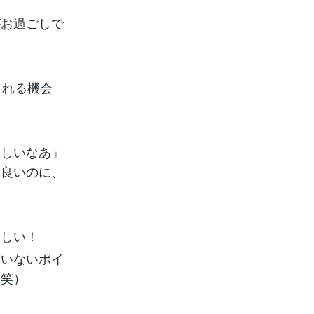
がお過ごしで
される機会
欲しいなあ」
は良いのに、
ほしい！
たいないポイ
す笑）