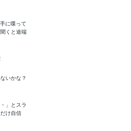
上手に喋って
て聞くと途端
！
ゃないかな？
・・」とスラ
んだけ自信