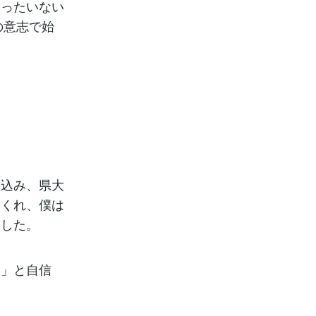
もったいない
の意志で始
き込み、県大
てくれ、僕は
ました。
！」と自信