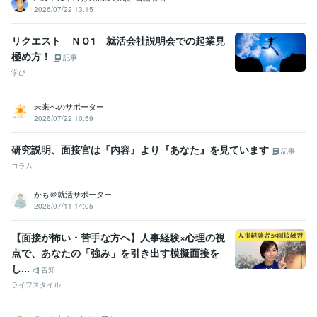
2026/07/22 13:15
リクエスト ＮＯ1 就活会社説明会での起業見
極め方！
記事
学び
未来へのサポーター
2026/07/22 10:59
研究説明、面接官は『内容』より『あなた』を見ています
記事
コラム
かも＠就活サポーター
2026/07/11 14:05
【面接が怖い・苦手な方へ】人事経験×心理の視
点で、あなたの「強み」を引き出す模擬面接を
し...
告知
ライフスタイル