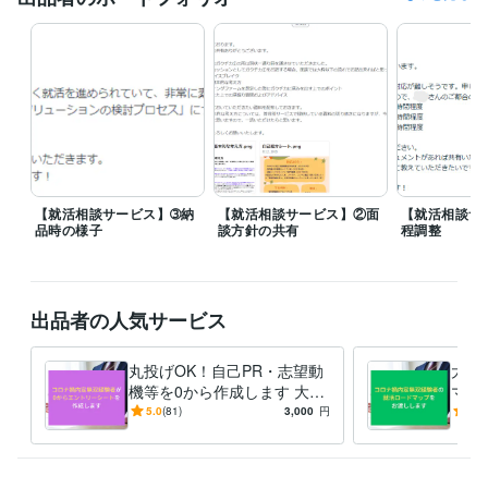
情報処理技術者（応用情報技術者）
取得年 : 2019年
情報処理技術者（基本情報技術者）
取得年 : 2017年
TOEIC
取得年 : 2020年
日商簿記検定3級
取得年 : 2020年
プログラミング言語・フレームワーク
C:1年
C++:1年
CSS:2年
HTML:2年
Java:1年
Python:1年
得意分野
学習指導・資格・キャリア相談
応募書類全体の添削・作成
企業研究
【就活相談サービス】➂納
【就活相談サービス】②面
【就活相談サ
や業界研究の代行
就活全般のご相談
品時の様子
談方針の共有
程調整
就活
転職
面接
志望動機
自己PR
面接対策
相談
仕事
エントリーシート
学歴
出品者の人気サービス
GMARCH理系
2017年3月 ~ 2021年2月
語学力
丸投げOK！自己PR・志望動
大手
英語
ビジネスレベル
機等を0から作成します 大手
マッ
複数内定者がESを0から作成
定へ
5.0
(81)
3,000
円
5.0
➕リピーター・選考通過者多
とは
数