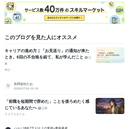
このブログを見た人にオススメ
キャリアの進め方｜「お見送り」の通知が来た
とき。6回の不合格を経て、私が学んだこと
記
事
学び
合同会社たお
2026/07/04 03:18
「前職を短期間で辞めた」ことを後ろめたく感
じているあなたへ
記事
ライフスタイル
ハル✨18年7万人以上の実績×書籍著者