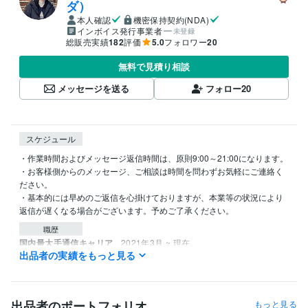
ダ）
本人確認
機密保持契約(NDA)
インボイス発行事業者
未登録
総販売実績
182
評価
5.0
フォロワー
20
無料で見積り相談
メッセージを送る
フォロー
20
スケジュール
・作業時間およびメッセージ返信時間は、原則9:00～21:00になります。

・お客様側からのメッセージ、ご相談は時間を問わずお気軽にご連絡く
ださい。

・基本的には早めのご返信を心掛けておりますが、本業等の状況により
返信が遅くなる場合がございます。予めご了承ください。
職歴
国内最大手通信キャリア
2021年3月 ~ 現在
出品者の実績をもっと見る
受賞歴
2024/06/01 プラチナランク獲得
2024/07/04 販売件数100件突破
出品者のポートフォリオ
もっと見る
資格・検定