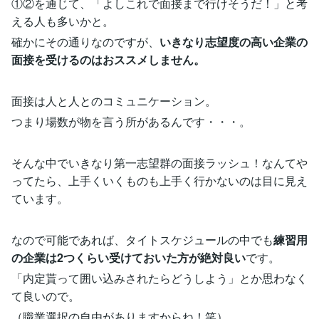
①②を通じて、「よしこれで面接まで行けそうだ！」と考
える人も多いかと。
確かにその通りなのですが、
いきなり志望度の高い企業の
面接を受けるのはおススメしません。
面接は人と人とのコミュニケーション。
つまり場数が物を言う所があるんです・・・。
そんな中でいきなり第一志望群の面接ラッシュ！なんてや
ってたら、上手くいくものも上手く行かないのは目に見え
ています。
なので可能であれば、タイトスケジュールの中でも
練習用
の企業は2つくらい受けておいた方が絶対良い
です。
「内定貰って囲い込みされたらどうしよう」とか思わなく
て良いので。
（職業選択の自由がありますからね！笑）