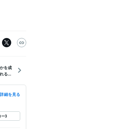
かを成
る...
詳細を見る
ロー
3