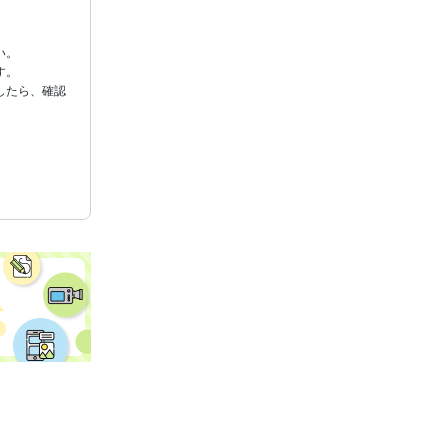
。

。

したら、確認