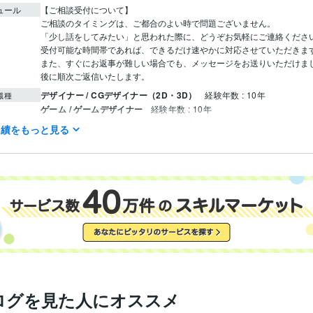
ュール
【ご相談受付について】

ご相談のタイミングは、ご都合のよい時で問題ございません。

「少し話をしてみたい」と思われた際に、どうぞお気軽にご連絡ください
受付可能な時間帯であれば、できるだけ速やかに対応させていただきます
また、すぐにお返事が難しい場合でも、メッセージをお送りいただけま
後に順次ご返信いたします。
デザイナー / CGデザイナー（2D・3D）
経験年数 : 10年
職種
ゲーム / ゲームデザイナー
経験年数 : 10年
事務・ビジネスサポート / 事務（一般事務）
経験年数 : 2年
実績をもっと見る
ライフスタイル・その他 / ゲーマー
経験年数 : 6年
ライフスタイル・その他 / イベント司会
経験年数 : 3年
バンタンJカレッジ
1995年3月 ~ 1995年9月
歴
神奈川県立平塚職業訓練校
1992年3月 ~ 1993年2月
ログを見た人にオススメ