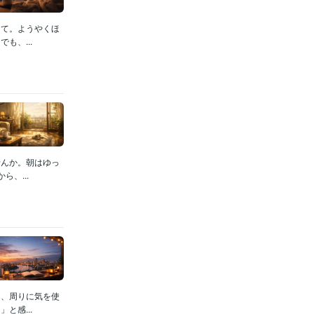
って。ようやくほ
も、...
せんか。朝はゆっ
、...
て、周りに気を使
と感...