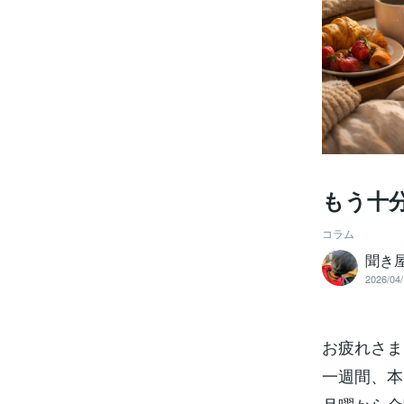
もう十
コラム
聞き
2026/04/
お疲れさま
一週間、本