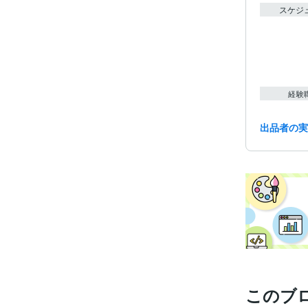
スケジ
経験
出品者の
学
このブ