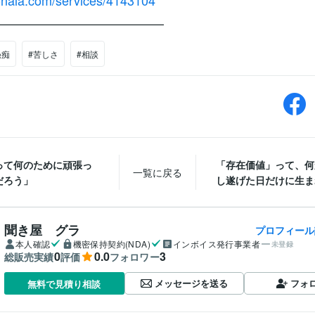
conala.com/services/4143104
—————————————
愚痴
#苦しさ
#相談
って何のために頑張っ
「存在価値」って、何
一覧に戻る
だろう」
し遂げた日だけに生まれ
聞き屋 グラ
プロフィール
本人確認
機密保持契約(NDA)
インボイス発行事業者
未登録
0
0.0
3
総販売実績
評価
フォロワー
メッセージを送る
フォ
無料で見積り相談