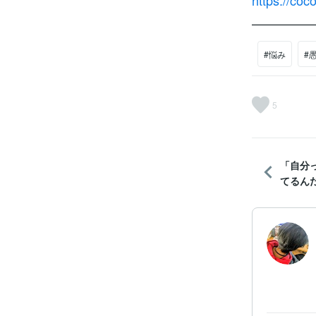
https://co
—————
#悩み
#
5
「自分
てるん