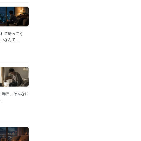
疲れて帰ってく
なんて...
「昨日、そんなに
.