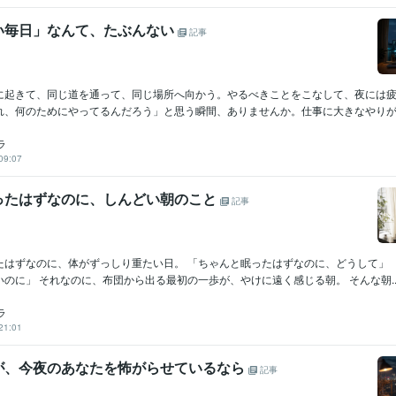
い毎日」なんて、たぶんない
記事
に起きて、同じ道を通って、同じ場所へ向かう。やるべきことをこなして、夜には
れ、何のためにやってるんだろう」と思う瞬間、ありませんか。仕事に大きなやりがい
ラ
09:07
ったはずなのに、しんどい朝のこと
記事
たはずなのに、体がずっしり重たい日。 「ちゃんと眠ったはずなのに、どうして」 
のに」 それなのに、布団から出る最初の一歩が、やけに遠く感じる朝。 そんな朝..
ラ
21:01
が、今夜のあなたを怖がらせているなら
記事