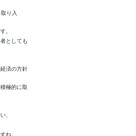
を取り入
です。
学者としても
家経済の方針
を積極的に取
占い、
ですね。