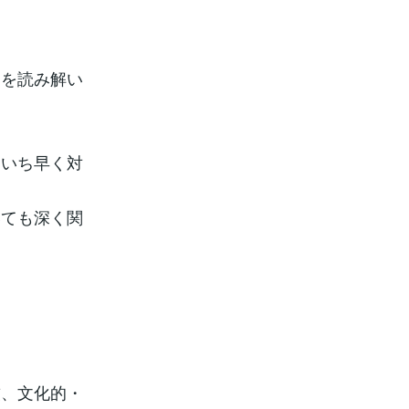
向を読み解い
にいち早く対
いても深く関
厳、文化的・