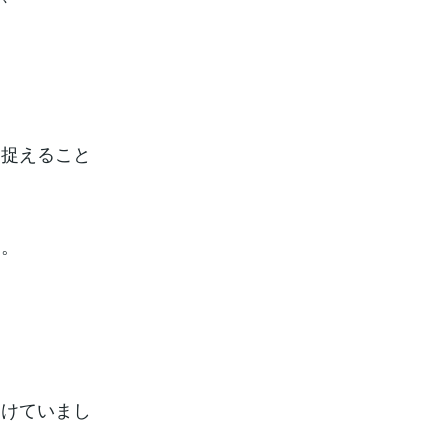
を捉えること
す。
つけていまし