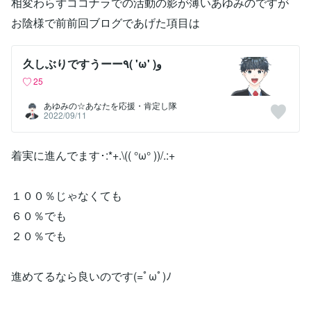
相変わらずココナラでの活動の影が薄いあゆみのですが
お陰様で前前回ブログであげた項目は
久しぶりですうーー٩( 'ω' )و
25
あゆみの☆あなたを応援・肯定し隊
2022/09/11
着実に進んでます･:*+.\(( °ω° ))/.:+
１００％じゃなくても
６０％でも
２０％でも
進めてるなら良いのです(=ﾟωﾟ)ﾉ