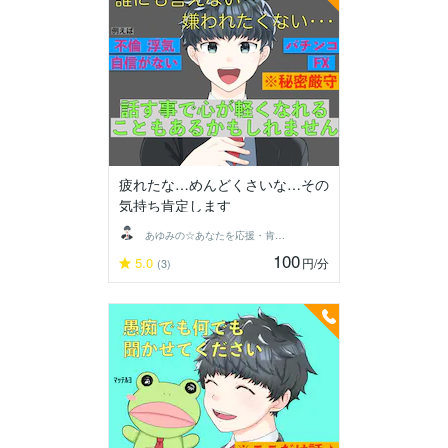
疲れたな…めんどくさいな…その
気持ち肯定します
あゆみの☆あなたを応援・肯定し隊
100
5.0
円
/分
(3)