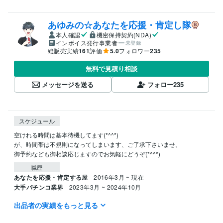
あゆみの☆あなたを応援・肯定し隊
本人確認
機密保持契約(NDA)
インボイス発行事業者
未登録
総販売実績
161
評価
5.0
フォロワー
235
無料で見積り相談
メッセージを送る
フォロー
235
スケジュール
空けれる時間は基本待機してます(*^^*)

が、時間帯は不規則になってしまいます、ご了承下さいませ。

御予約なども御相談応じますのでお気軽にどうぞ(*^^*)
職歴
あなたを応援・肯定する屋
2016年3月 ~ 現在
大手パチンコ業界
2023年3月 ~ 2024年10月
出品者の実績をもっと見る
受賞歴
初オリジナル曲MV制作やったね賞
営業なしから案件紹介だけでフリ