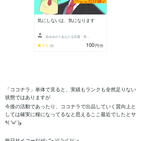
気にしないは、気になります
あゆみの☆あなたを応援・肯定し隊
100
5.0
円
/分
(3)
「ココナラ」単体で見ると、実績もランクも全然足りない
状態ではありますが
今後の活動であったり、ココナラで出品していく質向上と
しては確実に糧になってるなと思えるここ最近でしたとサ
٩( 'ω' )و
毎日サイコーだぜ･:*+.\(( °ω° ))/.:+