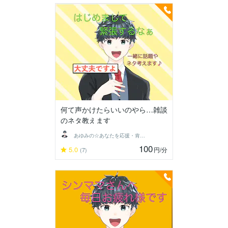
何て声かけたらいいのやら…雑談
のネタ教えます
あゆみの☆あなたを応援・肯定し隊
100
5.0
円
/分
(7)