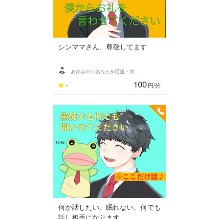
シンママさん、尊敬してます
あゆみの☆あなたを応援・肯定し隊
100
-
円
/分
何か話したい、眠れない、何でも
話し相手になります