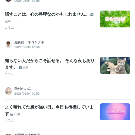
2026/06/01 13:06
話すことは、心の整理なのかもしれません。
記事
コラム
鍼灸師・ネコヤナギ
2026/06/30 18:58
知らない人だからこそ話せる。 そんな夜もあり
ます。
記事
コラム
猫村かのん
2026/05/04 10:53
よく晴れてた風が強い日。今日も待機していま
す
記事
コラム
神眼鑑定士❂真音