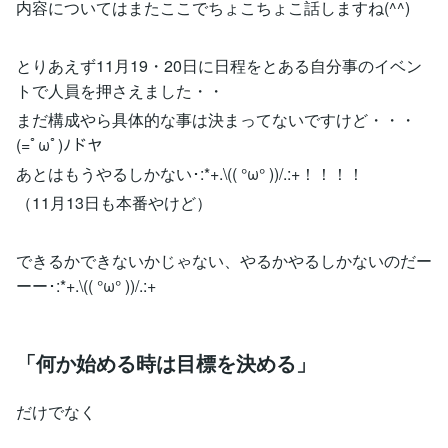
内容についてはまたここでちょこちょこ話しますね(^^)
とりあえず11月19・20日に日程をとある自分事のイベン
トで人員を押さえました・・
まだ構成やら具体的な事は決まってないですけど・・・
(=ﾟωﾟ)ﾉドヤ
あとはもうやるしかない･:*+.\(( °ω° ))/.:+！！！！
（11月13日も本番やけど）
できるかできないかじゃない、やるかやるしかないのだー
ーー･:*+.\(( °ω° ))/.:+
「何か始める時は目標を決める」
だけでなく