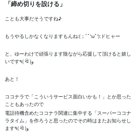
「締め切りを設ける」
ことも大事だそうですね♪
もうやるしかなくなりますもんね:(；ﾞﾟ'ωﾟ'):ドヒャー
と、ゆーわけで頑張ります陰ながら応援して頂けると嬉し
いです٩( ᐛ )و
あと！
ココナラで「こういうサービス面白いかも！」とか思った
こともあったので
電話待機含めたココナラ関連に集中する「スーパーココナ
ラタイム」を作ろうと思ったのでその時はまたお知らせし
ます٩( ᐛ )و