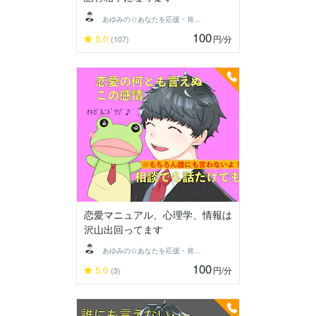
あゆみの☆あなたを応援・肯定し隊
100
5.0
円
/分
(107)
恋愛マニュアル、心理学、情報は
沢山出回ってます
あゆみの☆あなたを応援・肯定し隊
100
5.0
円
/分
(3)