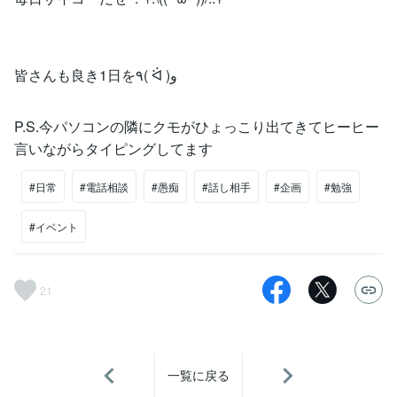
皆さんも良き1日を٩( ᐛ )و
P.S.今パソコンの隣にクモがひょっこり出てきてヒーヒー
言いながらタイピングしてます
#日常
#電話相談
#愚痴
#話し相手
#企画
#勉強
#イベント
21
一覧に戻る