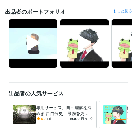
ーランスになれたおめでとう賞
出品者のポートフォリオ
もっと見る
資格・検定
普通自動車免許
取得年 : 2012年
マーチング検定4級
取得年 : 2006年
ココナラ電話相談でプラチナランク取得(*´꒳`*)
取得年 : 2023年
ビジネス・クリエイティブツール
Google スプレッドシート:3年
Google スライド:3年
Google ドキュメント:3年
Keynote:3年
Numbers:3年
Pages:3年
Adobe Premiere Pro:3年
Canva:3年
Adobe After Effects:3年
Logic Pro:3年
得意分野
悩み相談・カウンセリング
対人関係
自己肯定感
エンタメ
創作
他人の目
セルフプロデュース
出品者の人気サービス
住まい・美容・生活相談
音楽、芝居、司会など。現役で勉強中！
芸能
夢
現実
ゴシップ
不倫
闇
自己肯定感
エンタメ
起業
SNS
専用サービス。自己理解を深
何か
めます 自分史上最強を更新
でも
学歴
していきましょう！
しゃ
5.0
(14)
10,000
円
/60分
5.0
福岡大学
2009年3月 ~ 2013年2月
屈です