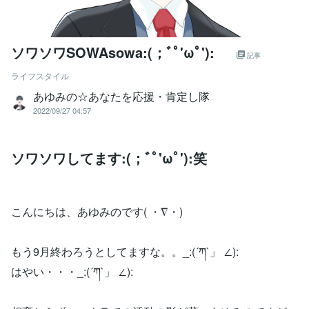
ソワソワSOWAsowa:(；ﾞﾟ'ωﾟ'):
記事
ライフスタイル
あゆみの☆あなたを応援・肯定し隊
2022/09/27 04:57
ソワソワしてます:(；ﾞﾟ'ωﾟ'):笑
こんにちは、あゆみのです( ・∇・)
もう9月終わろうとしてますな。。_:(´ཀ`」 ∠):
はやい・・・_:(´ཀ`」 ∠):