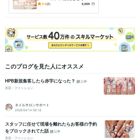
業工程付きトークスクリプ
3.5
(2)
4,000
円
ト！プロ技のカウンセリング
に
このブログを見た人にオススメ
HPB新規集客したら赤字になった？
記事
美容・ファッション
ネイルサロンサポート
2026/04/14 08:18
スタッフに任せて現場を離れたらお客様の予約
をブロックされてた話
記事
美容・ファッション