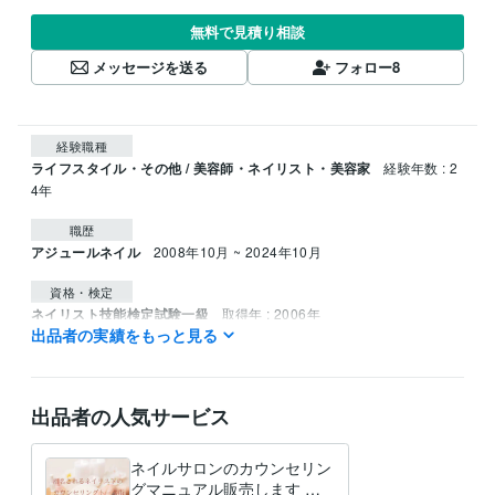
無料で見積り相談
メッセージを送る
フォロー
8
経験職種
ライフスタイル・その他 / 美容師・ネイリスト・美容家
経験年数 : 2
4年
職歴
アジュールネイル
2008年10月 ~ 2024年10月
資格・検定
ネイリスト技能検定試験一級
取得年 : 2006年
出品者の実績をもっと見る
ネイリスト協会認定講師
取得年 : 2013年
バイオスカルプチュアジェル上級エデュケーター
取得年 : 2015年
得意分野
出品者の人気サービス
ビジネス代行・事務代行
ネイルサロンスタッフ技術研修代行
ネイル
技術トレーニングカリキュラム作成
ネイル スクール
ネイルサロンのカウンセリン
グマニュアル販売します 作