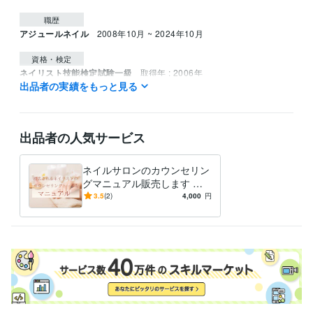
職歴
アジュールネイル
2008年10月 ~ 2024年10月
資格・検定
ネイリスト技能検定試験一級
取得年 : 2006年
出品者の実績をもっと見る
ネイリスト協会認定講師
取得年 : 2013年
バイオスカルプチュアジェル上級エデュケーター
取得年 : 2015年
得意分野
出品者の人気サービス
ビジネス代行・事務代行
ネイルサロンスタッフ技術研修代行
ネイル
技術トレーニングカリキュラム作成
ネイル スクール
ネイルサロンのカウンセリン
グマニュアル販売します 作
業工程付きトークスクリプ
3.5
(2)
4,000
円
ト！プロ技のカウンセリング
に