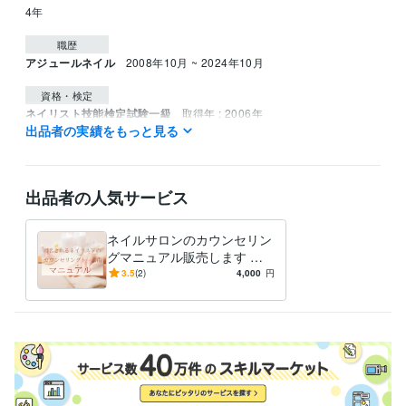
4年
職歴
アジュールネイル
2008年10月 ~ 2024年10月
資格・検定
ネイリスト技能検定試験一級
取得年 : 2006年
出品者の実績をもっと見る
ネイリスト協会認定講師
取得年 : 2013年
バイオスカルプチュアジェル上級エデュケーター
取得年 : 2015年
得意分野
出品者の人気サービス
ビジネス代行・事務代行
ネイルサロンスタッフ技術研修代行
ネイル
技術トレーニングカリキュラム作成
ネイル スクール
ネイルサロンのカウンセリン
グマニュアル販売します 作
業工程付きトークスクリプ
3.5
(2)
4,000
円
ト！プロ技のカウンセリング
に