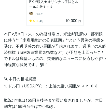
FXで収入★オリジナル手法とル
ールを教えます
ベルク
10,000
5.0
円
(40)
本日2月3日（火）の為替相場は、米連邦政府の一部閉鎖
に伴う**「米雇用統計の公表延期」**という異例の事態を
受け、不透明感の強い展開が予想されます。週明けの米経
済指標（ISM製造業景気指数など）が予想を上回ったこと
でドルは底堅いものの、突発的なニュースに反応しやすい
神経質な状況です。👹📈
​🔍 本日の相場展望
​1. ドル円（USD/JPY）：上値の重い展開か 🇯🇵🇺🇸
​概況: 昨晩は155円台後半まで買い戻されましたが、本日
朝方は155円台半ばで小動き。