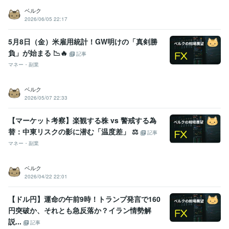
ベルク
2026/06/05 22:17
5月8日（金）米雇用統計！GW明けの「真剣勝
負」が始まる 📉🔥
記事
マネー・副業
ベルク
2026/05/07 22:33
【マーケット考察】楽観する株 vs 警戒する為
替：中東リスクの影に潜む「温度差」 ⚖️
記事
マネー・副業
ベルク
2026/04/22 22:01
【ドル円】運命の午前9時！トランプ発言で160
円突破か、それとも急反落か？イラン情勢解
説...
記事