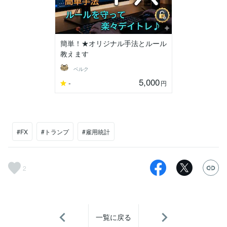
簡単！★オリジナル手法とルール
教えます
ベルク
5,000
-
円
#FX
#トランプ
#雇用統計
2
一覧に戻る