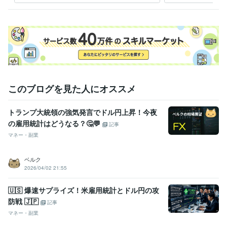
学歴
府立大学工業高等専門学校
1980年3月 ~ 1985年2月
テクニオン・イスラエル工科大学研修
1986年3月 ~ 1987年8月
このブログを見た人にオススメ
トランプ大統領の強気発言でドル円上昇！今夜
の雇用統計はどうなる？🤔💬
記事
マネー・副業
ベルク
2026/04/02 21:55
​🇺🇸 爆速サプライズ！米雇用統計とドル円の攻
防戦 🇯🇵
記事
マネー・副業