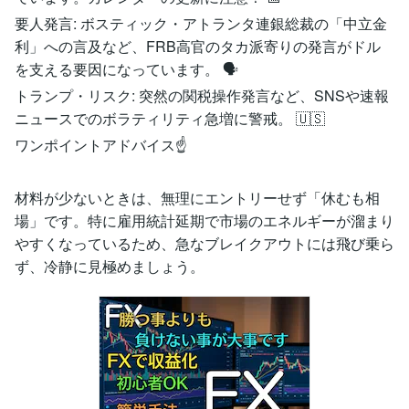
​要人発言: ボスティック・アトランタ連銀総裁の「中立金
利」への言及など、FRB高官のタカ派寄りの発言がドル
を支える要因になっています。 🗣️
​トランプ・リスク: 突然の関税操作発言など、SNSや速報
ニュースでのボラティリティ急増に警戒。 🇺🇸
​ワンポイントアドバイス☝️
材料が少ないときは、無理にエントリーせず「休むも相
場」です。特に雇用統計延期で市場のエネルギーが溜まり
やすくなっているため、急なブレイクアウトには飛び乗ら
ず、冷静に見極めましょう。