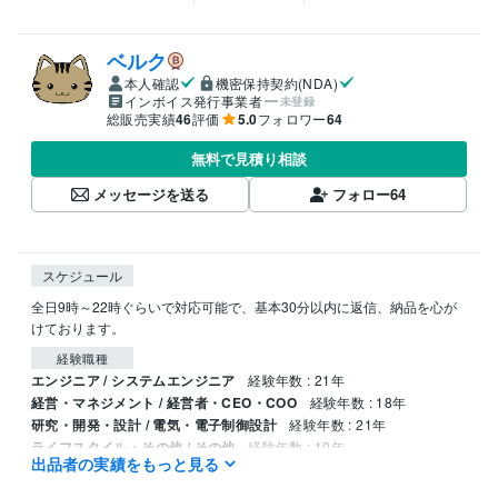
ベルク
本人確認
機密保持契約(NDA)
インボイス発行事業者
未登録
総販売実績
46
評価
5.0
フォロワー
64
無料で見積り相談
メッセージを送る
フォロー
64
スケジュール
全日9時～22時ぐらいで対応可能で、基本30分以内に返信、納品を心が
けております。
経験職種
エンジニア / システムエンジニア
経験年数 : 21年
経営・マネジメント / 経営者・CEO・COO
経験年数 : 18年
研究・開発・設計 / 電気・電子制御設計
経験年数 : 21年
ライフスタイル・その他 / その他
経験年数 : 10年
出品者の実績をもっと見る
職歴