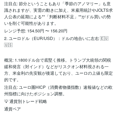
​注目点: 節分ということもあり「季節のアノマリー」も意
識されますが、実需の動きに加え、米雇用統計やJOLTS求
人公表の延期による**「判断材料不足」**がドル買いの勢
いを削ぐ可能性があります。
​レンジ予想: 154.50円 〜 156.20円
​2. ユーロドル（EUR/USD）：ドルの地合いに左右 🇪🇺
🇺🇸
​概況: 1.1800ドル台で底堅く推移。トランプ大統領の関税
緩和発言（対インド）などがリスクオン材料視される一
方、米金利の先安観が後退しており、ユーロの上値も限定
的です。
​注目点: ユーロ圏HICP（消費者物価指数）速報値などの欧
州指標に向けたポジション調整。
​💡 通貨別トレード戦略
通貨ペア