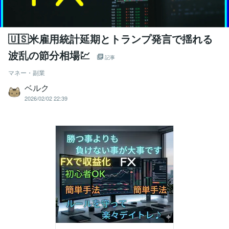
🇺🇸米雇用統計延期とトランプ発言で揺れる
波乱の節分相場💹
記事
マネー・副業
ベルク
2026/02/02 22:39