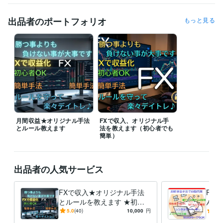
現在フリーランス(不定期顧問)
1985年3月 ~ 2005年4月
2005年8
月 ~ 2012年9月
2010年8月 ~ 現在
2015年9月 ~ 現在
出品者のポートフォリオ
もっと見る
資格・検定
第一種電気工事士
取得年 : 1984年
古物商許可
取得年 : 2004年
廃棄物処理施設技術管理者
取得年 : 2010年
遺品整理士
取得年 : 2015年
情報処理安全確保支援士
取得年 : 2016年
プログラミング言語・フレームワーク
HTML:25年
Java:25年
VBA:25年
Visual Basic:25年
Linux:25年
UNIX:25年
月間収益★オリジナル手法
C:25年
SQL:8年
FXで収入、オリジナル手
とルール教えます
法を教えます（初心者でも
簡単）
ビジネス・クリエイティブツール
Wix:10年
Excel:24年
Google サイト:20年
Google スプレッドシート:5年
Google ドキュメント:5年
Word:24年
出品者の人気サービス
BASE:5年
Shopify:5年
STORES:5年
得意分野
FXで収入★オリジナル手法
FX
資産運用・副業の相談
誰でも簡単FXオリジナル手法
とルールを教えます ★初心
んか
FX
副業
手法
トレード
収入
者でも毎月結果が出せる簡単
4を
5.0
(40)
10,000
円
5.0
ビジネス代行・事務代行
ECショップの開設～運営の指導
デイトレ★増強版★
作れ
ヤフオク
ネット販売
代行
オークション
ECサイト
出品
副業