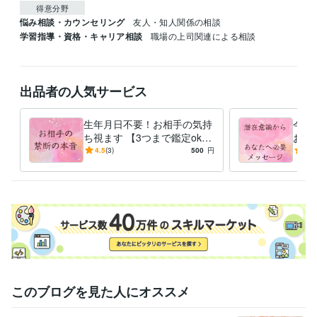
得意分野
悩み相談・カウンセリング
友人・知人関係の相談
学習指導・資格・キャリア相談
職場の上司関連による相談
出品者の人気サービス
生年月日不要！お相手の気持
今の
ち視ます 【3つまで鑑定ok】
お伝
24時間以内回答！前向きにな
るな
4.5
(3)
500
円
-
(1)
るよう伝える
い、
このブログを見た人にオススメ