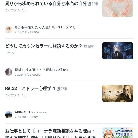
周りから求められている自分と本当の自分
記事
ライフスタイル
私が私を愛したら人生好転♡ローズマリー
2025/12/21 06:43
どうしてカウンセラーに相談するのか？
記事
コラム
巡⭐︎jun 好き避け・回避型はお任せを
2025/10/23 09:53
Re:32 アドラー心理学４
記事
ライフスタイル
AKINOBU resonance
2026/08/06 06:15
お仕事として【ココナラ電話相談をやる理由・
始める理由】僕が「お帰りなさい」と言える場