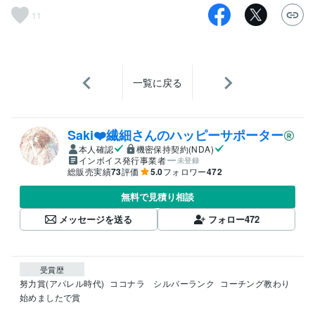
11
一覧に戻る
Saki❤️繊細さんのハッピーサポーター
本人確認
機密保持契約(NDA)
インボイス発行事業者
未登録
総販売実績
73
評価
5.0
フォロワー
472
無料で見積り相談
メッセージを送る
フォロー
472
受賞歴
努力賞(アパレル時代)
ココナラ　シルバーランク
コーチング教わり
始めましたで賞