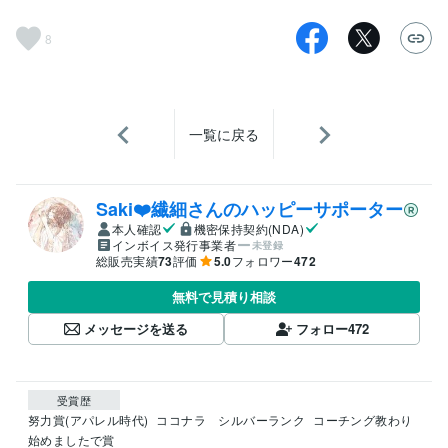
8
一覧に戻る
Saki❤️繊細さんのハッピーサポーター
本人確認
機密保持契約(NDA)
インボイス発行事業者
未登録
総販売実績
73
評価
5.0
フォロワー
472
無料で見積り相談
メッセージを送る
フォロー
472
受賞歴
努力賞(アパレル時代)
ココナラ　シルバーランク
コーチング教わり
始めましたで賞