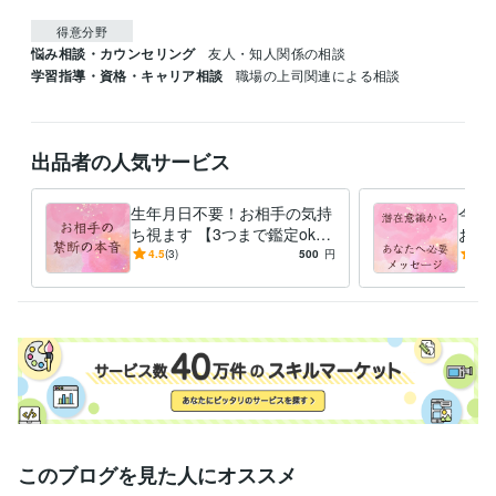
得意分野
悩み相談・カウンセリング
友人・知人関係の相談
学習指導・資格・キャリア相談
職場の上司関連による相談
出品者の人気サービス
生年月日不要！お相手の気持
今の
ち視ます 【3つまで鑑定ok】
お伝
24時間以内回答！前向きにな
るな
4.5
(3)
500
円
-
(1)
るよう伝える
い、
このブログを見た人にオススメ