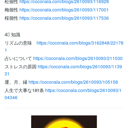
松個性
https://coconala.com/blogs/2610093/116928
梅個性
https://coconala.com/blogs/2610093/117001
桜個性
https://coconala.com/blogs/2610093/117536
4⃣ 知識
リズムの意味
https://coconala.com/blogs/3162848/22178
1
占いについて
https://coconala.com/blogs/2610093/211030
ストレスの原因
https://coconala.com/blogs/2610093/1139
31
運、月、縁
https://coconala.com/blogs/2610093/105158
人生で大事な18ｹ条
https://coconala.com/blogs/2610093/1
04346