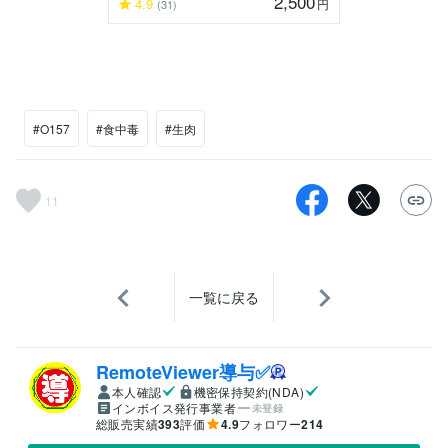
2,500
4.9
円
(31)
#O157
#食中毒
#生肉
11
一覧に戻る
RemoteViewer導与✅
本人確認
機密保持契約(NDA)
インボイス発行事業者
未登録
総販売実績
393
評価
4.9
フォロワー
214