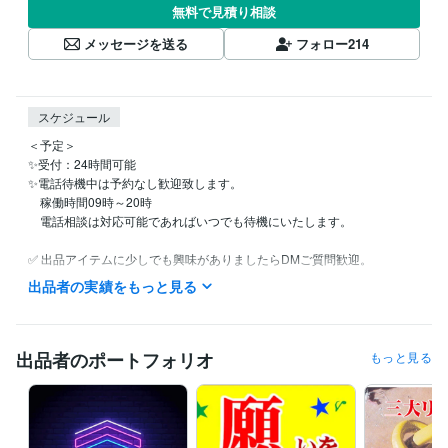
無料で見積り相談
メッセージを送る
フォロー
214
スケジュール
＜予定＞

✨受付：24時間可能

✨電話待機中は予約なし歓迎致します。

　稼働時間09時～20時

　電話相談は対応可能であればいつでも待機にいたします。

✅ 出品アイテムに少しでも興味がありましたらDMご質問歓迎。

✅ 割引クーポンコード →　KR68BV

出品者の実績をもっと見る
経験職種
マーケティング / 商品企画・開発
経験年数 : 40年
出品者のポートフォリオ
もっと見る
コンサルタント / 経営コンサルタント
経験年数 : 33年
経営・マネジメント / 経営者・CEO・COO
経験年数 : 33年
ライフスタイル・その他 / 占い師
経験年数 : 56年
受賞歴