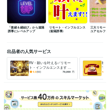
審美眼（占い師になる為の本）
ビジネス・クリエイティブツール
Excel:40年
Word:40年
PowerPoint:35年
Adobe Illustrator:30年
得意分野
「復縁＆縁結び」から遠隔
リモート・インフルエンス
三大リモート
占い
Remote Viewer・占鑑定師
誘導にレベルアップ
(遠隔誘導)
ユアセルフ、
占い鑑定
ビジネス
恋愛
教育
復縁
ふくえん
遠隔透視
遠隔誘導
占い
遠隔透視・遠隔誘導・占い鑑定・運氣・
リモートビューイング
RV
遠隔誘導
遠隔透視
願い叶える
出品者の人気サービス
リモート・インフルエ
復縁
ふくえん
RV・願いを叶える✅リモー
初め
ト・インフルエンスます ❤️
でも
恋愛、復縁、仕事、金運、縁
て、
5.0
(50)
70,000
円
4.9
結び、縁切り他、体験報告有
フル
り