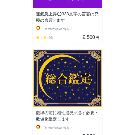
運氣急上昇⭕333文字の言霊は究
極の言霊✅ます
RemoteViewer導与✅
2,500
4.9
円
(59)
復縁の前に相性必見✅必ず必要・
数値化鑑定します
RemoteViewer導与✅