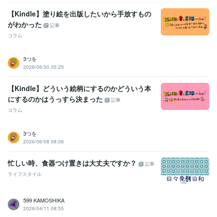
　あすたいむ倶楽部　　ＬＧＢＴ体験談
　あすたいむ倶楽部　　Ｌ
ＧＢＴ体験談
　あすたいむ倶楽部　　ＬＧＢＴ体験談
ごぶごぶファ
【Kindle】塗り絵を出版したいから手放すもの
ミリー　メンバー入り
ココナラ　登録
ココナラ　初出品
ココナ
がわかった
記事
ラ　初「フォロー＆お気に入り」
ココナラ　初めての御購入者様
コ
コラム
コナラ　『出品者ランク』レギュラー入り
得意分野
3つを
2026/06/30 05:25
悩み相談・カウンセリング
お話を聞きます。
悩み事 専門性不可
悩み相談・カウンセリング
「性同一性障害」に関する体験談
【Kindle】どういう絵柄にするのかどういう本
性同一性障害
にするのかはうっすら決まった
記事
コラム
3つを
2026/06/08 08:06
忙しい時、食器つけ置きは大丈夫ですか？
記事
ライフスタイル
599 KAMOSHIKA
2026/04/11 08:55