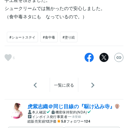
シュークリームでは無かったので安心しました。
（食中毒ネタにも なっているので。）
#ショートステイ
#食中毒
#塗り絵
6
一覧に戻る
虎紫志織＠同じ目線の『駆け込み寺』
本人確認
機密保持契約(NDA)
インボイス発行事業者
未登録
総販売実績
12
評価
5.0
フォロワー
124