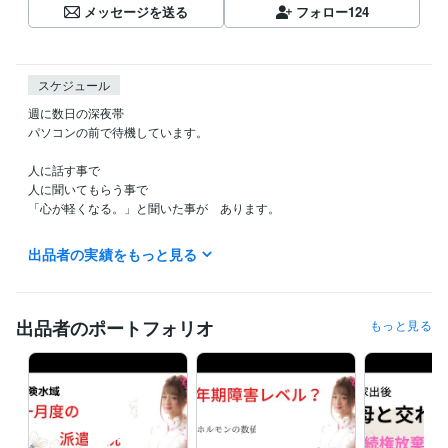
メッセージを送る
フォロー
124
スケジュール
週に数日の深夜帯

パソコンの前で待機しています。

人に話す事で

人に聞いてもらう事で

「心が軽くなる。」と聞いた事が　あります。

「男」から「女」へと　性別を変えた私が

出品者の実績をもっと見る
皆さんの「心の声」を　お聞きします。

ご希望の時間は「１分」からで　大丈夫ですよ(^_-)-☆

「短くって　拍子抜け　されないかなぁ？」なんて思わなくても　大丈
出品者のポートフォリオ
もっと見る
夫ですよ。

『愚痴』でも『悩み事』でも　なんでも　お聞きします。　

唯、

皆さんの背景を　より理解する為に　時々質問しながら　会話させて下
さいね。
