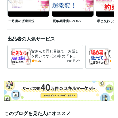
相談料は　１分１００円

大切な「お金」を大事に使って頂く為にも

貴重な時間を悩み事で費やしてしまうのは　何か「損した気分？」

一月度の派遣状況
更年期障害レベル？
母と交わした
なら、

言いたい事だけを言って下さるだけでも　いいのかも。

私が「あわ　あわ」と言葉を探している間に

出品者の人気サービス
電話　切っちゃってもらっても　大丈夫ですよ。

皆さんと同じ目線で お話し
絶対
でも　いきなりだと驚いちゃうかも　なので

を伺います 心の中の「ト
い事
「切るよォ！」なんて声を掛けてもらって

ゲ」を抜く お手伝いをさせ
言い
5.0
(2)
100
円
/分
5.0
一方的に受話器を置いてもらっても　構いませんよ。

て頂きます。
誓い
きま
注意点として

私は「カウンセリング」は出来ません。

その道の専門家では　ありません。

＝ココナラブログ＝

　エッセー色を解き放ち、

　私・虎紫志織の『人＆なり』を　余すことなく知ってもらいたく

　日記感覚で　語って参ります。
このブログを見た人にオススメ
受賞歴