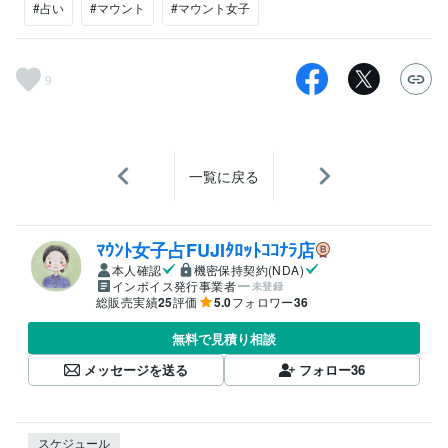
#占い
#マウント
#マウント女子
9
一覧に戻る
ﾏｳﾝﾄ女子占FUJIﾀﾛｯﾄｺｺﾅﾗ店
本人確認
機密保持契約(NDA)
インボイス発行事業者
未登録
総販売実績
25
評価
5.0
フォロワー
36
無料で見積り相談
メッセージを送る
フォロー
36
スケジュール