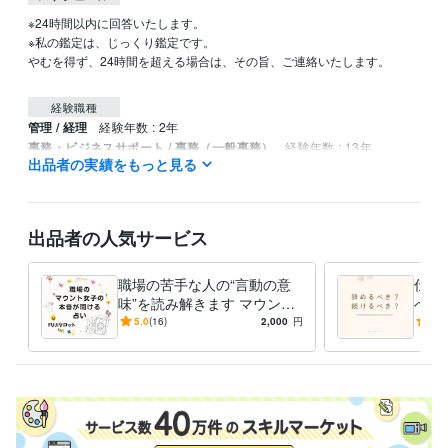
※24時間以内に回答いたします。

※私の鑑定は、じっくり鑑定です。

やむを得ず、24時間を超える場合は、その旨、ご連絡いたします。

経験職種
管理 / 経理
経験年数 : 2年
事務・ビジネスサポート / 事務（一般事務）
経験年数 : 13年
出品者の実績をもっと見る
ライフスタイル・その他 / 占い師
経験年数 : 4年
ライフスタイル・その他 / 講師・インストラクター
ライフスタイル・その他 / その他
経験年数 : 4年
出品者の人気サービス
受賞歴
ココナラ　ブロンズランク
職場の苦手な人の“言動の意
仕事
資格・検定
味”を読み解きます マウント
べき
上級心理カウンセラー
取得年 : 2022年
傾向・具体的な対応/対策ま
間関
5.0
(16)
2,000
円
5.0
メンタル心理カウンセラー
取得年 : 2022年
で分かるタロット鑑定
ット
日商簿記検定2級
取得年 : 2008年
日商簿記検定3級
取得年 : 2006年
得意分野
占い
インスピレーションタロット